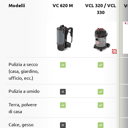
Modelli
VC 620 M
VCL 320 / VCL
V
330
Pulizia a secco
(casa, giardino,
ufficio, ecc.)
Pulizia a umido
Terra, polvere
di casa
Calce, gesso