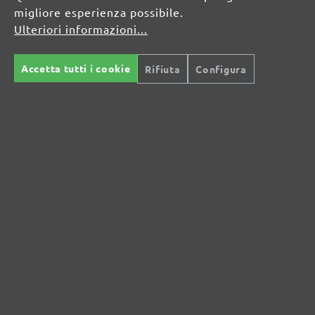
migliore esperienza possibile.
Ulteriori informazioni...
RISORSE DI SICUREZZA E DI
PRODOTTO
Accetta tutti i cookie
Rifiuta
Configura
Informazioni sul produttore:
MENZER GmbH
Celsiusstraße 20
04420 Markranstädt
DE
info@menzer-tools.com
Persona responsabile per l'UE:
MENZER GmbH
Celsiusstraße 20
04420 Markranstädt