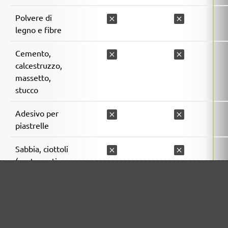
Polvere di
legno e fibre
Cemento,
calcestruzzo,
massetto,
stucco
Adesivo per
piastrelle
Sabbia, ciottoli
(contenenti
quarzo)
Lacche, vernici
Polveri