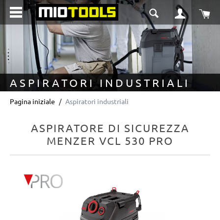
nuto principale
Il 
ASPIRATORI INDUSTRIALI
Pagina iniziale
Aspiratori industriali
ASPIRATORE DI SICUREZZA
MENZER VCL 530 PRO
Salta la galleria di immagini