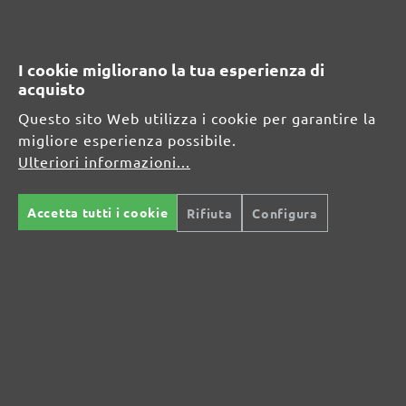
Carta abrasiva per levigatrici orbitali
Carta abrasiva per levigatrici manuali
Dischi abrasivi per monospazzole
Carta abrasiva per levigatrici per muri
I cookie migliorano la tua esperienza di
Carta abrasiva per levigatrici rotorbitali
acquisto
Questo sito Web utilizza i cookie per garantire la
SOLUZIONI SENZA POLVERE
migliore esperienza possibile.
ABRASIVI
Ulteriori informazioni...
Dischi abrasivi
Nastri abrasivi
Accetta tutti i cookie
Rifiuta
Configura
Retine abrasive
Fogli abrasivi
Velli abrasivi
Pads di levigatura
MIOTOOLS INTERNATIONAL
DE
UK