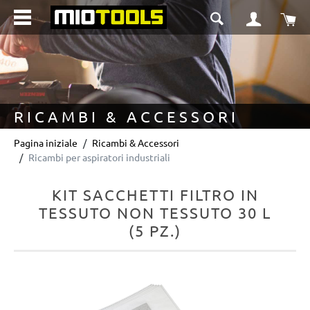
nuto principale
Il 
RICAMBI & ACCESSORI
Pagina iniziale
Ricambi & Accessori
Ricambi per aspiratori industriali
KIT SACCHETTI FILTRO IN
TESSUTO NON TESSUTO 30 L
(5 PZ.)
Salta la galleria di immagini