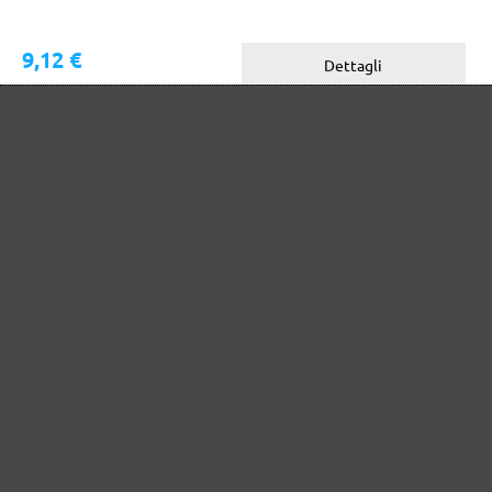
9,12 €
Dettagli
Contenuto: 1 pz.
(9,12 € / pz.)
SPUGNA PER FILTRO A UMIDO (2 PZ.)
per MENZER VC 790 PRO