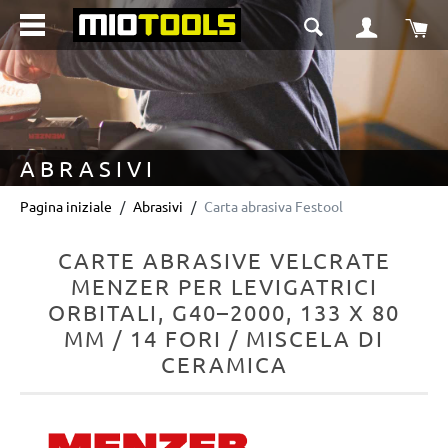
nuto principale
Il 
ABRASIVI
Pagina iniziale
Abrasivi
Carta abrasiva Festool
CARTE ABRASIVE VELCRATE
MENZER PER LEVIGATRICI
ORBITALI, G40–2000, 133 X 80
MM / 14 FORI / MISCELA DI
CERAMICA
Salta la galleria di immagini