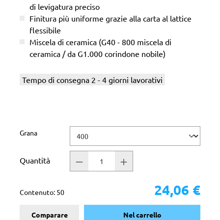
di levigatura preciso
Finitura più uniforme grazie alla carta al lattice
flessibile
Miscela di ceramica (G40 - 800 miscela di
ceramica / da G1.000 corindone nobile)
Tempo di consegna 2 - 4 giorni lavorativi
Seleziona
Grana
Quantità
24,06 €
Contenuto:
50
Comparare
Nel carrello