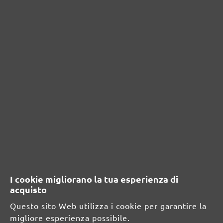
Nessuna recensione trovata Condividi le tue
opinioni con gli altri.
RISORSE DI SICUREZZA E DI
PRODOTTO
Informazioni sul produttore:
MENZER GmbH
Celsiusstraße 20
04420 Markranstädt
DE
I cookie migliorano la tua esperienza di
acquisto
info@menzer-tools.com
Questo sito Web utilizza i cookie per garantire la
migliore esperienza possibile.
Persona responsabile per l'UE: