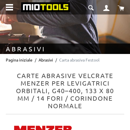
nuto principale
Il 
ABRASIVI
Pagina iniziale
Abrasivi
Carta abrasiva Festool
CARTE ABRASIVE VELCRATE
MENZER PER LEVIGATRICI
ORBITALI, G40–400, 133 X 80
MM / 14 FORI / CORINDONE
NORMALE
Salta la galleria di immagini