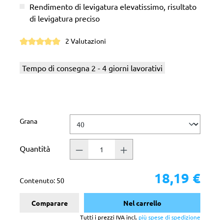
Rendimento di levigatura elevatissimo, risultato
di levigatura preciso
2 Valutazioni
Valutazione media di 5 su 5 stelle
Tempo di consegna 2 - 4 giorni lavorativi
Seleziona
Grana
Quantità
18,19 €
Contenuto:
50
Comparare
Nel carrello
Tutti i prezzi IVA incl.
più spese di spedizione