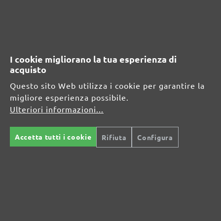
PRODOTTO
Informazioni sul produttore:
MENZER GmbH
I cookie migliorano la tua esperienza di
Celsiusstraße 20
acquisto
04420 Markranstädt
Questo sito Web utilizza i cookie per garantire la
DE
migliore esperienza possibile.
Ulteriori informazioni...
info@menzer-tools.com
Persona responsabile per l'UE:
Accetta tutti i cookie
Rifiuta
Configura
MENZER GmbH
Celsiusstraße 20
04420 Markranstädt
DE
info@menzer-tools.com