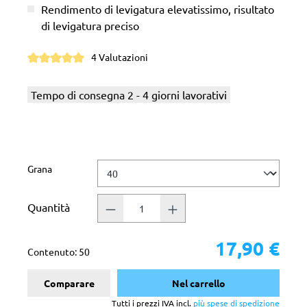
Rendimento di levigatura elevatissimo, risultato
di levigatura preciso
4 Valutazioni
Valutazione media di 5 su 5 stelle
Tempo di consegna 2 - 4 giorni lavorativi
Seleziona
Grana
Quantità
17,90 €
Contenuto:
50
Comparare
Nel carrello
Tutti i prezzi IVA incl.
più spese di spedizione