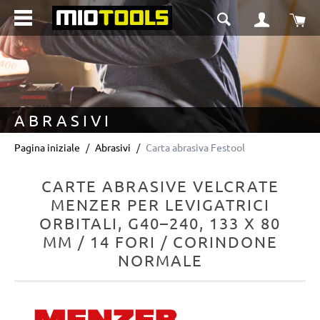
nuto principale
Il 
ABRASIVI
Pagina iniziale
Abrasivi
Carta abrasiva Festool
CARTE ABRASIVE VELCRATE
MENZER PER LEVIGATRICI
ORBITALI, G40–240, 133 X 80
MM / 14 FORI / CORINDONE
NORMALE
Salta la galleria di immagini