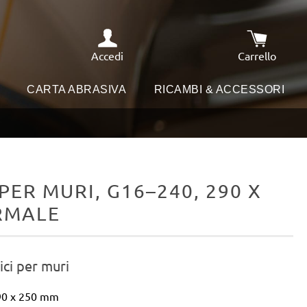
Accedi
Carrello
Il carrello
I
CARTA ABRASIVA
RICAMBI & ACCESSORI
PER MURI, G16–240, 290 X
ORMALE
rici per muri
290 x 250 mm