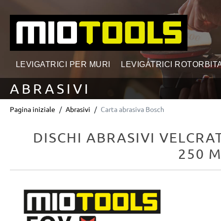
ricerca
Passa alla navigazione principale
LEVIGATRICI PER MURI
LEVIGATRICI ROTORBITA
ABRASIVI
Pagina iniziale
Abrasivi
Carta abrasiva Bosch
DISCHI ABRASIVI VELCRAT
250 M
Salta la galleria di immagini