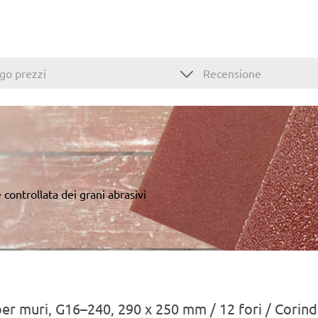
go prezzi
Recensione
 controllata dei grani abrasivi
i per muri, G16–240, 290 x 250 mm / 12 fori / Cori