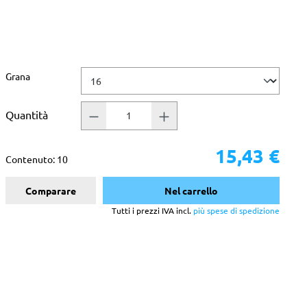
Seleziona
Grana
Quantità
15,43 €
Contenuto:
10
Comparare
Nel carrello
Tutti i prezzi IVA incl.
più spese di spedizione