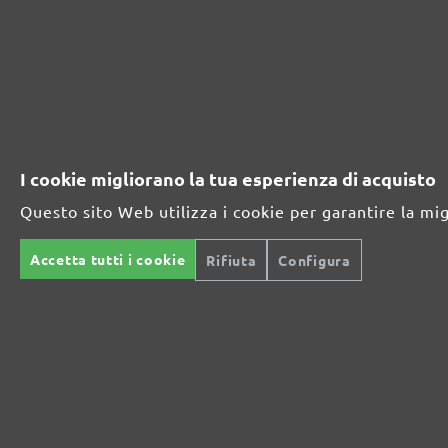
RECENSIONE
Dischi abrasivi velcrati MioTools, G16
Recensione media da parte dei clienti:
I cookie migliorano la tua esperienza di acquisto
3 Valutazioni
Valutazione media di 4.6 su 5 stelle
Questo sito Web utilizza i cookie per garantire la mi
Accetta tutti i cookie
Rifiuta
Configura
Perfetto (2)
67%
Molto buono (1)
33%
Buono (0)
0%
Accettabile (0)
0%