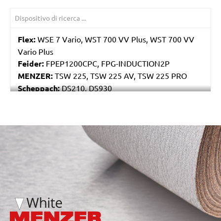
Flex:
WSE 7 Vario, WST 700 VV Plus, WST 700 VV
Vario Plus
Feider:
FPEP1200CPC, FPG-INDUCTION2P
MENZER:
TSW 225, TSW 225 AV, TSW 225 PRO
Scheppach:
DS210, DS930
Varo / Powerplus:
POWX0477
/marketing/parallax/menzer/parallax_logos/miotools_menz