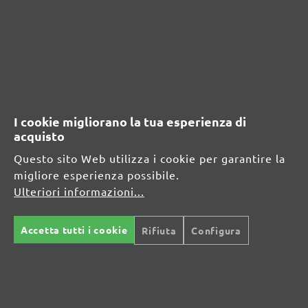
Visualizza le valutazioni solo nella lingua corrente.
Nessuna recensione trovata Condividi le tue
opinioni con gli altri.
I cookie migliorano la tua esperienza di
acquisto
RISORSE DI SICUREZZA E DI
Questo sito Web utilizza i cookie per garantire la
PRODOTTO
migliore esperienza possibile.
Ulteriori informazioni...
Informazioni sul produttore:
MENZER GmbH
Accetta tutti i cookie
Rifiuta
Configura
Celsiusstraße 20
04420 Markranstädt
DE