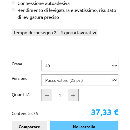
Connessione autoadesiva
Rendimento di levigatura elevatissimo, risultato
di levigatura preciso
Tempo di consegna 2 - 4 giorni lavorativi
Seleziona
Grana
Seleziona
Versione
Quantità
37,33 €
Contenuto:
25
Comparare
Nel carrello