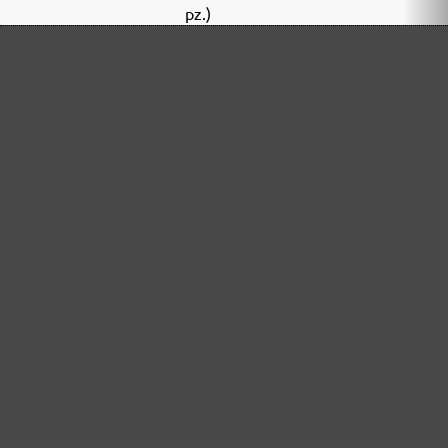
pz.)
262020320
320
5 pz.
Pacco piccolo (5
pz.)
262021320
320
25 pz.
Pacco valore (25
pz.)
262020400
400
5 pz.
Pacco piccolo (5
pz.)
262021400
400
25 pz.
Pacco valore (25
pz.)