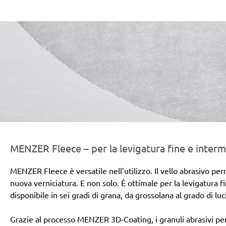
er-line-und-logo_fleece_186x66px.png
MENZER Fleece – per la levigatura fine e inter
MENZER Fleece è versatile nell’utilizzo. Il vello abrasivo perm
nuova verniciatura. E non solo. È ottimale per la levigatura fi
disponibile in sei gradi di grana, da grossolana al grado di luc
Grazie al processo MENZER 3D-Coating, i granuli abrasivi pen