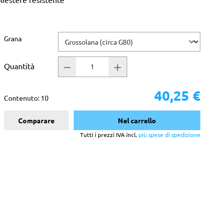
Seleziona
Grana
Quantità
40,25 €
Contenuto:
10
Comparare
Nel carrello
Tutti i prezzi IVA incl.
più spese di spedizione