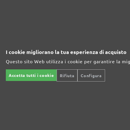
Potenza extra per fondi particolarmente difficili
Per la levigatura fine e intermedia
I cookie migliorano la tua esperienza di acquisto
La retina abrasiva versatile
Questo sito Web utilizza i cookie per garantire la mi
Accetta tutti i cookie
Rifiuta
Configura
Lo specialista per le opere di finitura interna
Per le massime esigenze nell'interior design
L’infaticabile talento tuttofare