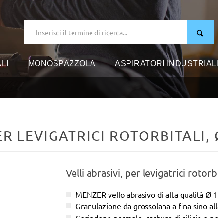
LI
MONOSPAZZOLA
ASPIRATORI INDUSTRIAL
R LEVIGATRICI ROTORBITALI, 
Velli abrasivi, per levigatrici rotorbi
MENZER vello abrasivo di alta qualità Ø
Granulazione da grossolana a fina sino all
Corindone normale, carburo di silicio o po