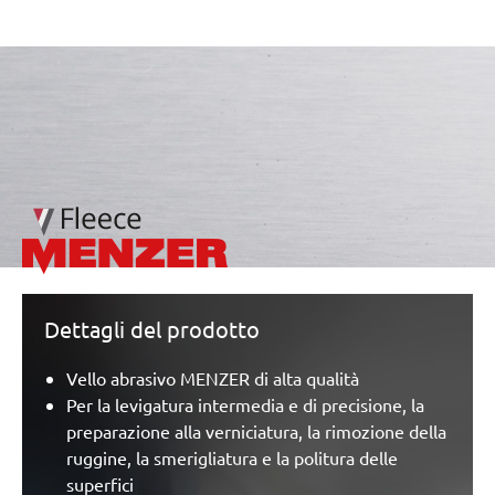
/marketing/parallax/menzer/parallax_logos/miotools_menz
Dettagli del prodotto
Vello abrasivo MENZER di alta qualità
Per la levigatura intermedia e di precisione, la
preparazione alla verniciatura, la rimozione della
ruggine, la smerigliatura e la politura delle
superfici