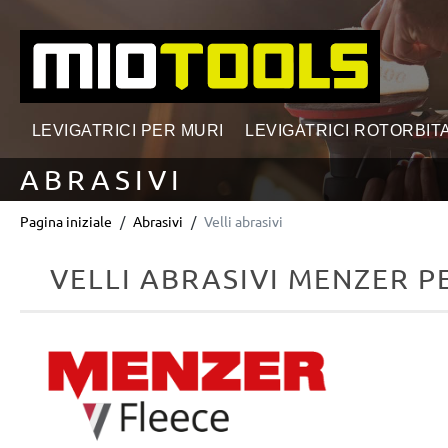
ricerca
Passa alla navigazione principale
LEVIGATRICI PER MURI
LEVIGATRICI ROTORBITA
ABRASIVI
Pagina iniziale
Abrasivi
Velli abrasivi
VELLI ABRASIVI MENZER PE
Salta la galleria di immagini