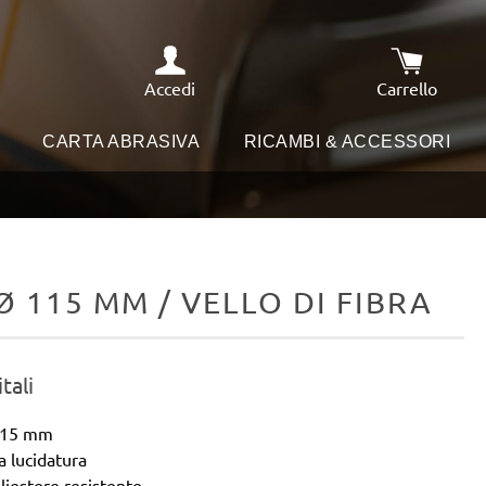
Accedi
Carrello
Il carrello
I
CARTA ABRASIVA
RICAMBI & ACCESSORI
Ø 115 MM / VELLO DI FIBRA
tali
 115 mm
a lucidatura
liestere resistente