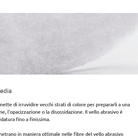
Einhell:
EX 115
Peugeot:
PAE 115
media
ette di irruvidire vecchi strati di colore per prepararli a una
ne, l’opacizzazione o la disossidazione. Il vello abrasivo è
idatura fino a finissima.
etrano in maniera ottimale nelle fibre del vello abrasivo