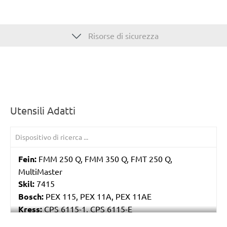
Risorse di sicurezza
Utensili Adatti
Fein:
FMM 250 Q, FMM 350 Q, FMT 250 Q,
MultiMaster
Skil:
7415
Bosch:
PEX 115, PEX 11A, PEX 11AE
Kress:
CPS 6115-1, CPS 6115-E
Stayer:
LRT 115