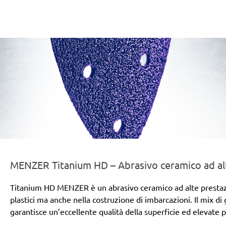
er-line-und-logo_titanium_hd_186x66px.png
MENZER Titanium HD – Abrasivo ceramico ad alt
Titanium HD MENZER è un abrasivo ceramico ad alte prestazioni
plastici ma anche nella costruzione di imbarcazioni. Il mix di
garantisce un’eccellente qualità della superficie ed elevate 