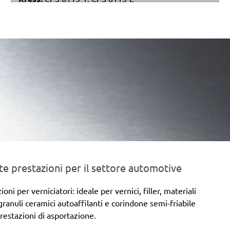
Stayer:
LRT 115
Einhell:
EX 115
Peugeot:
PAE 115
e prestazioni per il settore automotive
 per verniciatori: ideale per vernici, filler, materiali
 granuli ceramici autoaffilanti e corindone semi-friabile
prestazioni di asportazione.