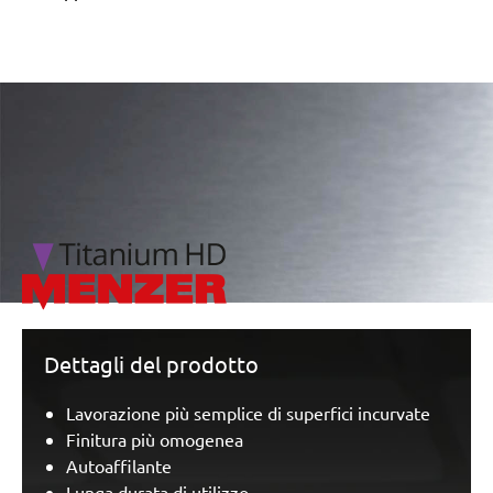
/marketing/parallax/menzer/parallax_logos/miotools_menz
Dettagli del prodotto
Lavorazione più semplice di superfici incurvate
Finitura più omogenea
Autoaffilante
Lunga durata di utilizzo