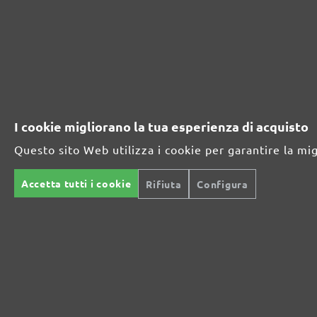
230171800
800
230171910
1000
230171912
1200
230171915
1500
I cookie migliorano la tua esperienza di acquisto
230171920
2000
Questo sito Web utilizza i cookie per garantire la mi
Accetta tutti i cookie
Rifiuta
Configura
GAMMA DI ABRASIVI MENZER:
Ottimo per i materiali minerali
Perfetto per la lavorazione del metallo e del legno