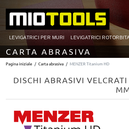
ricerca
Passa alla navigazione principale
LEVIGATRICI PER MURI
LEVIGATRICI ROTORBITA
CARTA ABRASIVA
Pagina iniziale
Carta abrasiva
MENZER Titanium HD
DISCHI ABRASIVI VELCRATI
MM
Salta la galleria di immagini