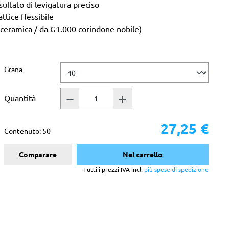
ultato di levigatura preciso
attice flessibile
 ceramica / da G1.000 corindone nobile)
Seleziona
Grana
Quantità
27,25 €
Contenuto:
50
Comparare
Nel carrello
Tutti i prezzi IVA incl.
più spese di spedizione