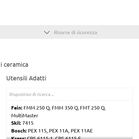
Risorse di sicurezza
di ceramica
Utensili Adatti
Fein:
FMM 250 Q, FMM 350 Q, FMT 250 Q,
MultiMaster
Skil:
7415
Bosch:
PEX 115, PEX 11A, PEX 11AE
Kress:
CPS 6115-1, CPS 6115-E