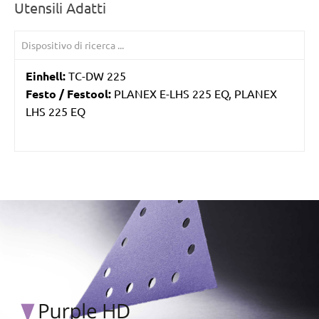
Utensili Adatti
Einhell:
TC-DW 225
Festo / Festool:
PLANEX E-LHS 225 EQ, PLANEX
LHS 225 EQ
/marketing/parallax/menzer/parallax_logos/miotools_menz