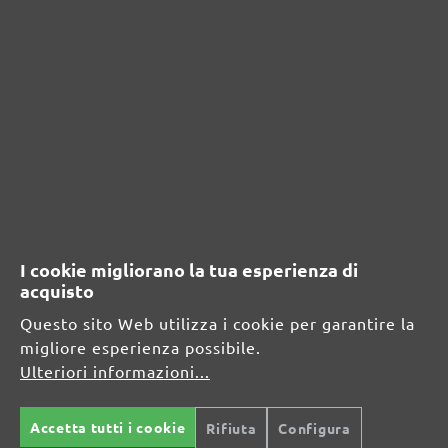
Scrivere una recensione
Visualizza le valutazioni solo nella lingua corrente.
Nessuna recensione trovata Condividi le tue
opinioni con gli altri.
I cookie migliorano la tua esperienza di
acquisto
Questo sito Web utilizza i cookie per garantire la
RISORSE DI SICUREZZA E DI
migliore esperienza possibile.
PRODOTTO
Ulteriori informazioni...
Informazioni sul produttore:
Accetta tutti i cookie
Rifiuta
Configura