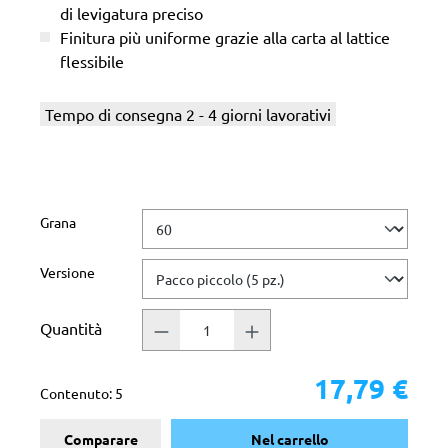
di levigatura preciso
Finitura più uniforme grazie alla carta al lattice
flessibile
Tempo di consegna 2 - 4 giorni lavorativi
Seleziona
Grana
Seleziona
Versione
Quantità
17,79 €
Contenuto:
5
Comparare
Nel carrello