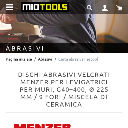
nuto principale
Il 
ABRASIVI
Pagina iniziale
Abrasivi
Carta abrasiva Festool
DISCHI ABRASIVI VELCRATI
MENZER PER LEVIGATRICI
PER MURI, G40–400, Ø 225
MM / 9 FORI / MISCELA DI
CERAMICA
Salta la galleria di immagini