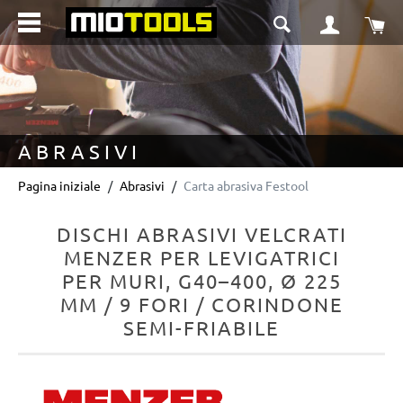
nuto principale
Il 
ABRASIVI
Pagina iniziale
Abrasivi
Carta abrasiva Festool
DISCHI ABRASIVI VELCRATI
MENZER PER LEVIGATRICI
PER MURI, G40–400, Ø 225
MM / 9 FORI / CORINDONE
SEMI-FRIABILE
Salta la galleria di immagini