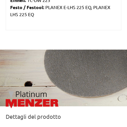
Einhell:
TC-DW 225
Festo / Festool:
PLANEX E-LHS 225 EQ, PLANEX
LHS 225 EQ
/marketing/parallax/menzer/parallax_logos/miotools_menz
Dettagli del prodotto