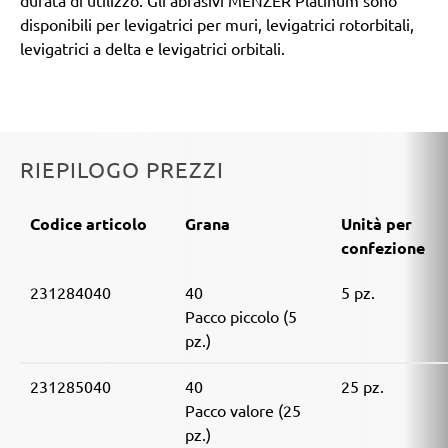
durata di utilizzo. Gli abrasivi MENZER Platinum sono
disponibili per levigatrici per muri, levigatrici rotorbitali,
levigatrici a delta e levigatrici orbitali.
RIEPILOGO PREZZI
Codice articolo
Grana
Unità per
confezione
231284040
40
5 pz.
Pacco piccolo (5
pz.)
231285040
40
25 pz.
Pacco valore (25
pz.)