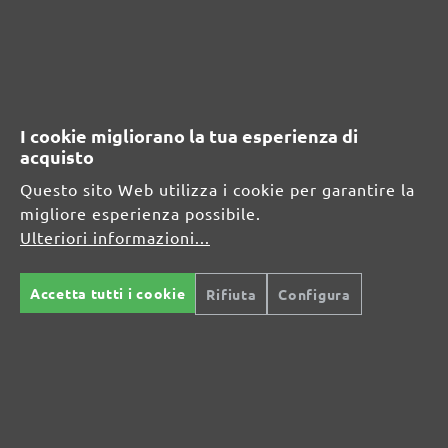
Nessuna recensione trovata Condividi le tue
opinioni con gli altri.
I cookie migliorano la tua esperienza di
acquisto
RISORSE DI SICUREZZA E DI
PRODOTTO
Questo sito Web utilizza i cookie per garantire la
migliore esperienza possibile.
Informazioni sul produttore:
Ulteriori informazioni...
MENZER GmbH
Accetta tutti i cookie
Rifiuta
Configura
Celsiusstraße 20
04420 Markranstädt
DE
info@menzer-tools.com
Persona responsabile per l'UE: