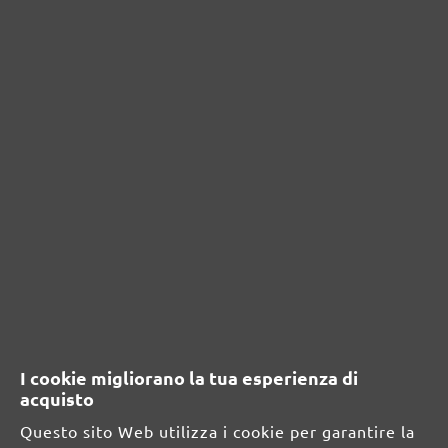
Nessuna recensione trovata Condividi le tue
opinioni con gli altri.
RISORSE DI SICUREZZA E DI
PRODOTTO
Informazioni sul produttore:
MENZER GmbH
Celsiusstraße 20
04420 Markranstädt
DE
I cookie migliorano la tua esperienza di
acquisto
info@menzer-tools.com
Questo sito Web utilizza i cookie per garantire la