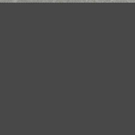
Ottimo per i materiali minerali
Perfetto per la lavorazione del metallo e del legno
Potenza extra per fondi particolarmente difficili
Per la levigatura fine e intermedia
La retina abrasiva versatile