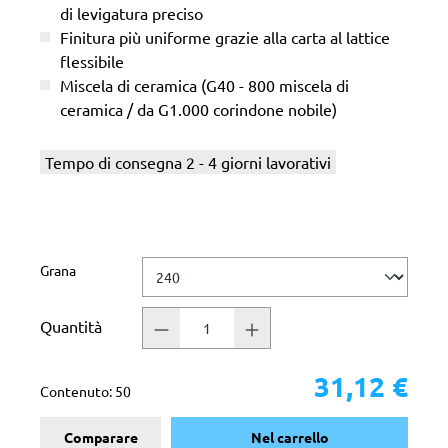
di levigatura preciso
Finitura più uniforme grazie alla carta al lattice
flessibile
Miscela di ceramica (G40 - 800 miscela di
ceramica / da G1.000 corindone nobile)
Tempo di consegna 2 - 4 giorni lavorativi
Seleziona
Grana
Quantità
31,12 €
Contenuto:
50
Comparare
Nel carrello