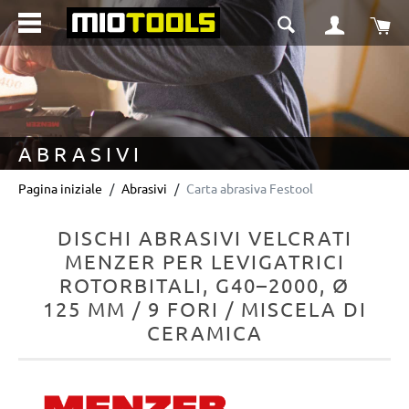
nuto principale
Il 
ABRASIVI
Pagina iniziale
Abrasivi
Carta abrasiva Festool
DISCHI ABRASIVI VELCRATI
MENZER PER LEVIGATRICI
ROTORBITALI, G40–2000, Ø
125 MM / 9 FORI / MISCELA DI
CERAMICA
Salta la galleria di immagini