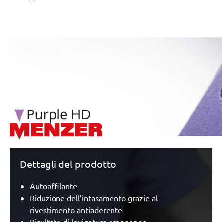
/marketing/parallax/menzer/parallax_logos/miotools_menz
Dettagli del prodotto
Autoaffilante
Riduzione dell’intasamento grazie al
rivestimento antiaderente
Risultato di levigatura omogeneo