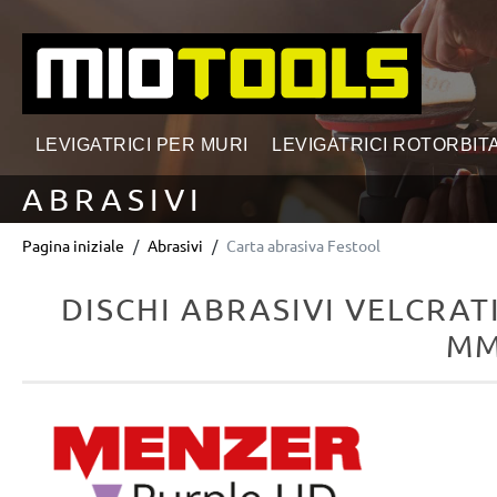
ricerca
Passa alla navigazione principale
LEVIGATRICI PER MURI
LEVIGATRICI ROTORBITA
ABRASIVI
Pagina iniziale
Abrasivi
Carta abrasiva Festool
DISCHI ABRASIVI VELCRAT
MM
Salta la galleria di immagini