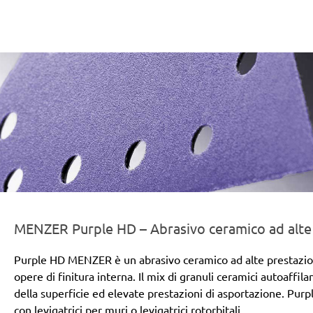
er-line-und-logo_purple_hd_186x66px.png
MENZER Purple HD – Abrasivo ceramico ad alte pr
Purple HD MENZER è un abrasivo ceramico ad alte prestazioni 
opere di finitura interna. Il mix di granuli ceramici autoaffil
della superficie ed elevate prestazioni di asportazione. Purp
con levigatrici per muri o levigatrici rotorbitali.