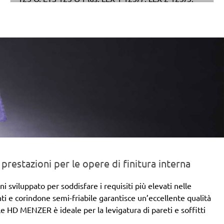
LEX 3 125/3, LEX 3 125/5, RO 125 FEQ-Plus
estazioni per le opere di finitura interna
sviluppato per soddisfare i requisiti più elevati nelle
anti e corindone semi-friabile garantisce un’eccellente qualità
le HD MENZER è ideale per la levigatura di pareti e soffitti