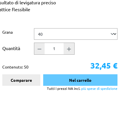
ultato di levigatura preciso
attice flessibile
Seleziona
Grana
Quantità
32,45 €
Contenuto:
50
Comparare
Nel carrello
Tutti i prezzi IVA incl.
più spese di spedizione