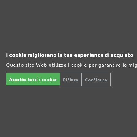
GAMMA DI ABRASIVI MENZER:
Ottimo per i materiali minerali
Perfetto per la lavorazione del metallo e del legno
I cookie migliorano la tua esperienza di acquisto
Questo sito Web utilizza i cookie per garantire la mi
Potenza extra per fondi particolarmente difficili
Accetta tutti i cookie
Rifiuta
Configura
Per la levigatura fine e intermedia
La retina abrasiva versatile