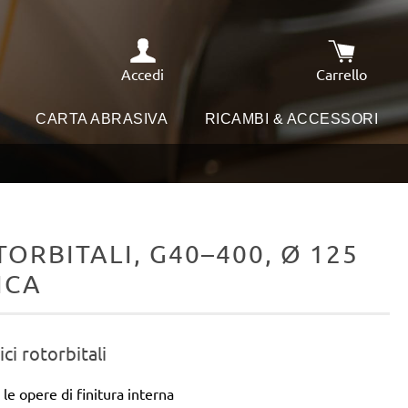
Accedi
Carrello
Il carrello
I
CARTA ABRASIVA
RICAMBI & ACCESSORI
ORBITALI, G40–400, Ø 125
ICA
ici rotorbitali
le opere di finitura interna