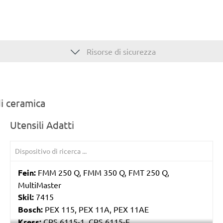
Risorse di sicurezza
di ceramica
Utensili Adatti
Fein:
FMM 250 Q, FMM 350 Q, FMT 250 Q,
MultiMaster
Skil:
7415
Bosch:
PEX 115, PEX 11A, PEX 11AE
Kress:
CPS 6115-1, CPS 6115-E