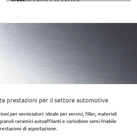
Stayer:
LRT 115
Einhell:
EX 115
Peugeot:
PAE 115
e prestazioni per il settore automotive
 per verniciatori: ideale per vernici, filler, materiali
 granuli ceramici autoaffilanti e corindone semi-friabile
prestazioni di asportazione.