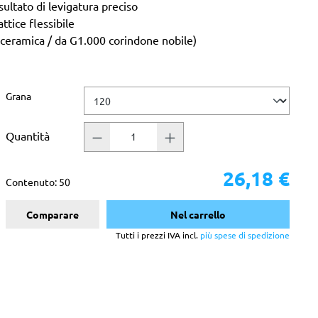
ultato di levigatura preciso
attice flessibile
 ceramica / da G1.000 corindone nobile)
Seleziona
Grana
Quantità
26,18 €
Contenuto:
50
Comparare
Nel carrello
Tutti i prezzi IVA incl.
più spese di spedizione