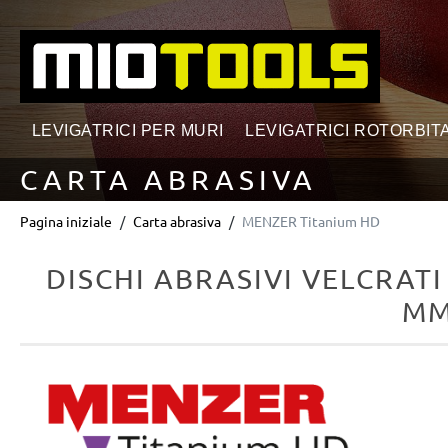
ricerca
Passa alla navigazione principale
LEVIGATRICI PER MURI
LEVIGATRICI ROTORBITA
CARTA ABRASIVA
Pagina iniziale
Carta abrasiva
MENZER Titanium HD
DISCHI ABRASIVI VELCRATI
MM
Salta la galleria di immagini