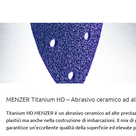
er-line-und-logo_titanium_hd_186x66px.png
MENZER Titanium HD – Abrasivo ceramico ad alt
Titanium HD MENZER è un abrasivo ceramico ad alte prestazioni
plastici ma anche nella costruzione di imbarcazioni. Il mix di
garantisce un’eccellente qualità della superficie ed elevate 