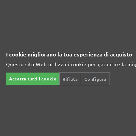
230171800
800
230171910
1000
230171912
1200
230171915
1500
I cookie migliorano la tua esperienza di acquisto
230171920
2000
Questo sito Web utilizza i cookie per garantire la mi
Accetta tutti i cookie
Rifiuta
Configura
GAMMA DI ABRASIVI MENZER:
Ottimo per i materiali minerali
Perfetto per la lavorazione del metallo e del legno