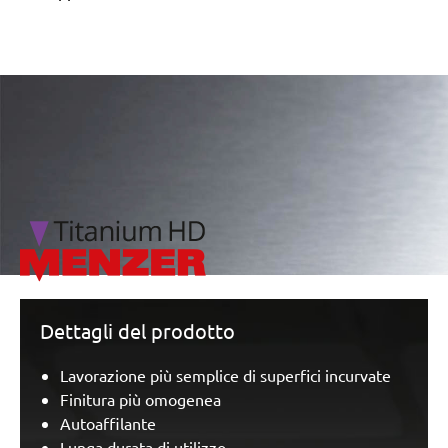
/marketing/parallax/menzer/parallax_logos/miotools_menz
Dettagli del prodotto
Lavorazione più semplice di superfici incurvate
Finitura più omogenea
Autoaffilante
Lunga durata di utilizzo