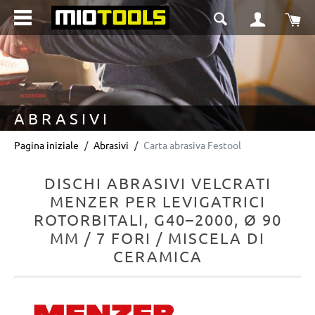
nuto principale
Il 
ABRASIVI
Pagina iniziale
Abrasivi
Carta abrasiva Festool
DISCHI ABRASIVI VELCRATI
MENZER PER LEVIGATRICI
ROTORBITALI, G40–2000, Ø 90
MM / 7 FORI / MISCELA DI
CERAMICA
Salta la galleria di immagini