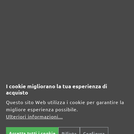
RISORSE DI SICUREZZA E DI
PRODOTTO
Informazioni sul produttore:
MENZER GmbH
Celsiusstraße 20
04420 Markranstädt
DE
I cookie migliorano la tua esperienza di
info@menzer-tools.com
acquisto
Questo sito Web utilizza i cookie per garantire la
Persona responsabile per l'UE:
migliore esperienza possibile.
Ulteriori informazioni...
MENZER GmbH
Celsiusstraße 20
04420 Markranstädt
Accetta tutti i cookie
Rifiuta
Configura