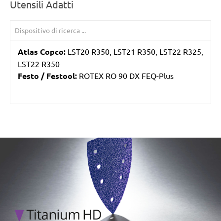
Utensili Adatti
Atlas Copco:
LST20 R350, LST21 R350, LST22 R325,
LST22 R350
Festo / Festool:
ROTEX RO 90 DX FEQ-Plus
/marketing/parallax/menzer/parallax_logos/miotools_menz