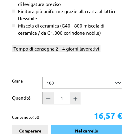
di levigatura preciso
Finitura più uniforme grazie alla carta al lattice
flessibile
Miscela di ceramica (G40 - 800 miscela di
ceramica / da G1.000 corindone nobile)
Tempo di consegna 2 - 4 giorni lavorativi
Seleziona
Grana
Quantità
16,57 €
Contenuto:
50
Comparare
Nel carrello