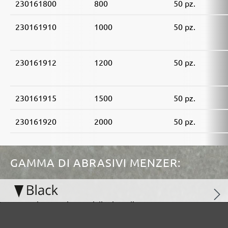
230161800
800
50 pz.
230161910
1000
50 pz.
230161912
1200
50 pz.
230161915
1500
50 pz.
230161920
2000
50 pz.
GAMMA DI ABRASIVI MENZER:
Ottimo per i materiali minerali