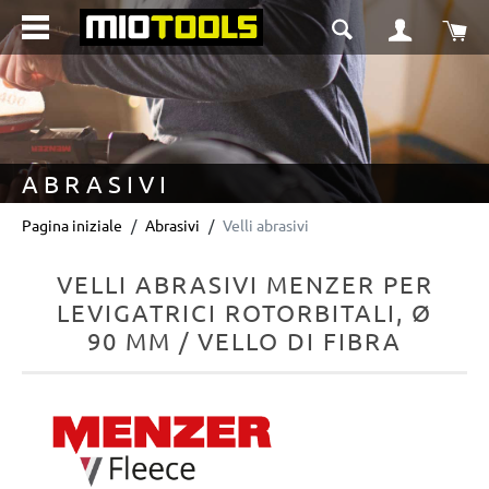
nuto principale
Il 
ABRASIVI
Pagina iniziale
Abrasivi
Velli abrasivi
VELLI ABRASIVI MENZER PER
LEVIGATRICI ROTORBITALI, Ø
90 MM / VELLO DI FIBRA
Salta la galleria di immagini