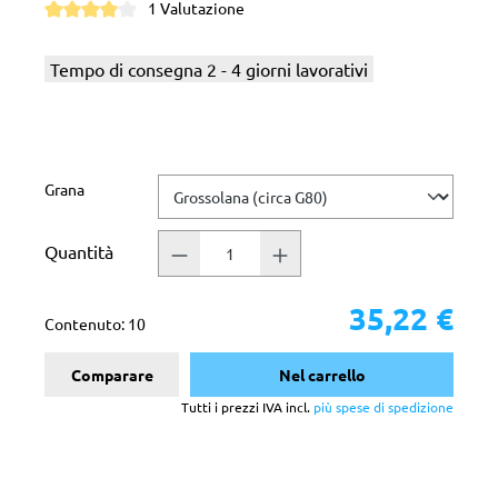
1 Valutazione
Valutazione media di 4 su 5 stelle
Tempo di consegna 2 - 4 giorni lavorativi
Seleziona
Grana
Quantità
35,22 €
Contenuto:
10
Comparare
Nel carrello
Tutti i prezzi IVA incl.
più spese di spedizione