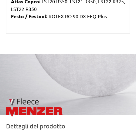
Atlas Copco:
LST20 R350, LST21 R350, LST22 R325,
LST22 R350
Festo / Festool:
ROTEX RO 90 DX FEQ-Plus
/marketing/parallax/menzer/parallax_logos/miotools_menz
Dettagli del prodotto