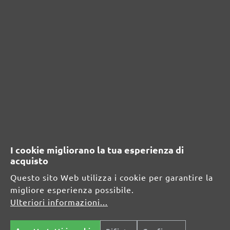
RISORSE DI SICUREZZA E DI
PRODOTTO
Informazioni sul produttore:
MENZER GmbH
Celsiusstraße 20
04420 Markranstädt
DE
I cookie migliorano la tua esperienza di
info@menzer-tools.com
acquisto
Questo sito Web utilizza i cookie per garantire la
Persona responsabile per l'UE:
migliore esperienza possibile.
Ulteriori informazioni...
MENZER GmbH
Celsiusstraße 20
04420 Markranstädt