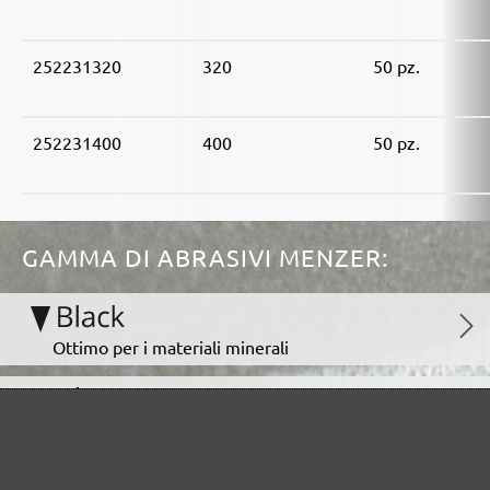
252231320
320
50 pz.
252231400
400
50 pz.
GAMMA DI ABRASIVI MENZER:
Ottimo per i materiali minerali
Perfetto per la lavorazione del metallo e del legno