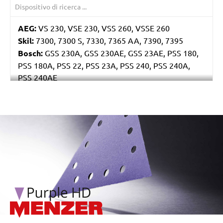
AEG:
VS 230, VSE 230, VSS 260, VSSE 260
Skil:
7300, 7300 S, 7330, 7365 AA, 7390, 7395
Bosch:
GSS 230A, GSS 230AE, GSS 23AE, PSS 180,
PSS 180A, PSS 22, PSS 23A, PSS 240, PSS 240A,
PSS 240AE
Ryobi:
ESS2590
Casals:
BLR 170, KLR 210, VLR 210
Metabo:
SR 4350
/marketing/parallax/menzer/parallax_logos/miotools_menz
Einhell:
EST 170
Hitachi:
FS 10SB
Black & Decker:
KA175, KA186, KA186E
Festo / Festool:
LRS 93 G, LRS 93 M, RS 3, RS 3 E,
RS 3 E-Plus, RS 3 E-SFE, RS 3 E-STF, RS 300, RS 300
EQ, RS 300 Q, RS 3-Plus, RS 3-SFE, RS 3-STF, RS 4 E-
STF, RS 4-STF