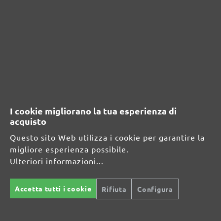
PRODOTTO
Informazioni sul produttore:
MENZER GmbH
Celsiusstraße 20
04420 Markranstädt
DE
info@menzer-tools.com
I cookie migliorano la tua esperienza di
acquisto
Persona responsabile per l'UE:
Questo sito Web utilizza i cookie per garantire la
migliore esperienza possibile.
MENZER GmbH
Ulteriori informazioni...
Celsiusstraße 20
04420 Markranstädt
DE
Accetta tutti i cookie
Rifiuta
Configura
info@menzer-tools.com