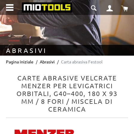
nuto principale
Il 
ABRASIVI
Pagina iniziale
Abrasivi
Carta abrasiva Festool
CARTE ABRASIVE VELCRATE
MENZER PER LEVIGATRICI
ORBITALI, G40–400, 180 X 93
MM / 8 FORI / MISCELA DI
CERAMICA
Salta la galleria di immagini