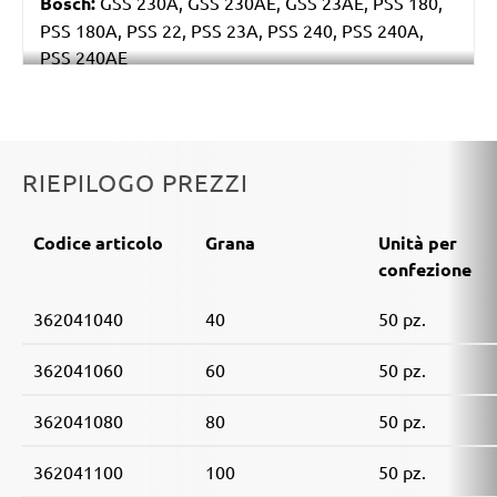
Bosch:
GSS 230A, GSS 230AE, GSS 23AE, PSS 180,
PSS 180A, PSS 22, PSS 23A, PSS 240, PSS 240A,
PSS 240AE
Ryobi:
ESS2590
Casals:
BLR 170, KLR 210, VLR 210
Metabo:
SR 4350
Einhell:
EST 170
RIEPILOGO PREZZI
Hitachi:
FS 10SB
Black & Decker:
KA175, KA186, KA186E
Codice articolo
Grana
Unità per
Festo / Festool:
LRS 93 G, LRS 93 M, RS 3, RS 3 E,
confezione
RS 3 E-Plus, RS 3 E-SFE, RS 3 E-STF, RS 300, RS 300
EQ, RS 300 Q, RS 3-Plus, RS 3-SFE, RS 3-STF, RS 4 E-
362041040
40
50 pz.
STF, RS 4-STF
362041060
60
50 pz.
362041080
80
50 pz.
362041100
100
50 pz.