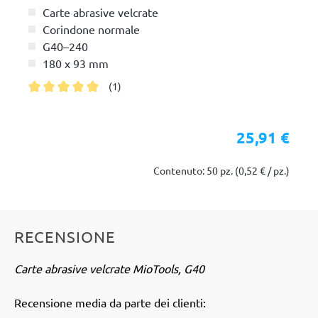
Carte abrasive velcrate
Corindone normale
G40–240
180 x 93 mm
(1)
Valutazione media di 5 su 5 stelle
25,91 €
Contenuto: 50 pz.
(0,52 € / pz.)
RECENSIONE
Carte abrasive velcrate MioTools, G40
Recensione media da parte dei clienti: