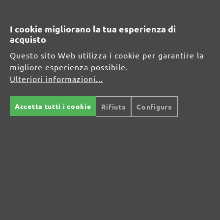
I cookie migliorano la tua esperienza di
acquisto
Questo sito Web utilizza i cookie per garantire la
migliore esperienza possibile.
Ulteriori informazioni...
Accetta tutti i cookie
Rifiuta
Configura
Modalità di pagamento
Spedizione conveniente
sicure
Consegna veloce
Spedizione di ritorno
gratuita
Aiuto e contatti
info@miotools.it