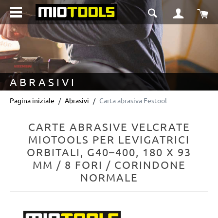
nuto principale
Il 
ABRASIVI
Pagina iniziale
Abrasivi
Carta abrasiva Festool
CARTE ABRASIVE VELCRATE
MIOTOOLS PER LEVIGATRICI
ORBITALI, G40–400, 180 X 93
MM / 8 FORI / CORINDONE
NORMALE
Salta la galleria di immagini