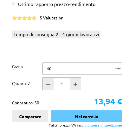
Ottimo rapporto prezzo-rendimento
5 Valutazioni
Valutazione media di 4.8 su 5 stelle
Tempo di consegna 2 - 4 giorni lavorativi
Seleziona
Grana
Quantità
13,94 €
Contenuto:
50
Comparare
Nel carrello
Tutti i prezzi IVA incl.
più spese di spedizione