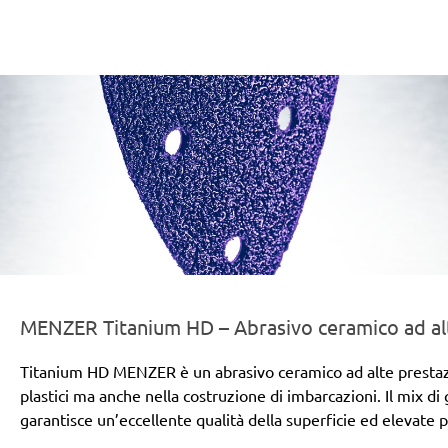
er-line-und-logo_titanium_hd_186x66px.png
MENZER Titanium HD – Abrasivo ceramico ad alt
Titanium HD MENZER è un abrasivo ceramico ad alte prestazioni
plastici ma anche nella costruzione di imbarcazioni. Il mix di
garantisce un’eccellente qualità della superficie ed elevate 