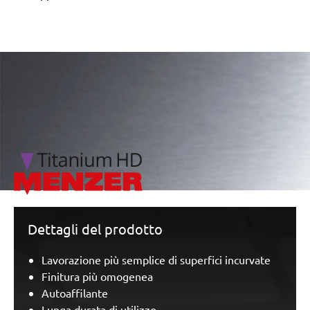
/marketing/parallax/menzer/parallax_logos/miotools_menz
Dettagli del prodotto
Lavorazione più semplice di superfici incurvate
Finitura più omogenea
Autoaffilante
Lunga durata di utilizzo