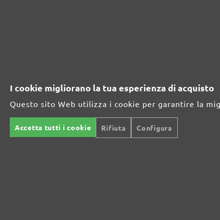
261421800
800
261421910
1000
261421912
1200
261421915
1500
I cookie migliorano la tua esperienza di acquisto
261421920
2000
Questo sito Web utilizza i cookie per garantire la mi
Accetta tutti i cookie
Rifiuta
Configura
GAMMA DI ABRASIVI MENZER:
Ottimo per i materiali minerali
Perfetto per la lavorazione del metallo e del legno