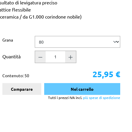
ultato di levigatura preciso
attice flessibile
 ceramica / da G1.000 corindone nobile)
Seleziona
Grana
Quantità
25,95 €
Contenuto:
50
Comparare
Nel carrello
Tutti i prezzi IVA incl.
più spese di spedizione