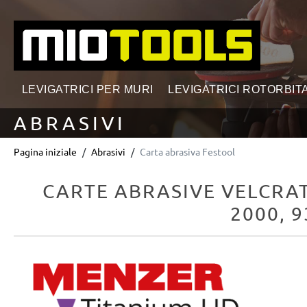
ricerca
Passa alla navigazione principale
LEVIGATRICI PER MURI
LEVIGATRICI ROTORBITA
ABRASIVI
Pagina iniziale
Abrasivi
Carta abrasiva Festool
CARTE ABRASIVE VELCRAT
2000, 9
Salta la galleria di immagini