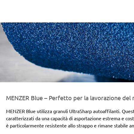
er-line-und-logo_blue_186x66px.png
MENZER Blue – Perfetto per la lavorazione del 
MENZER Blue utilizza granuli UltraSharp autoaffilanti. Questi
caratterizzati da una capacità di asportazione estrema e co
è particolarmente resistente allo strappo e rimane stabile an