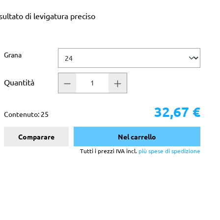
ultato di levigatura preciso
Seleziona
Grana
Quantità
32,67 €
Contenuto:
25
Comparare
Nel carrello
Tutti i prezzi IVA incl.
più spese di spedizione