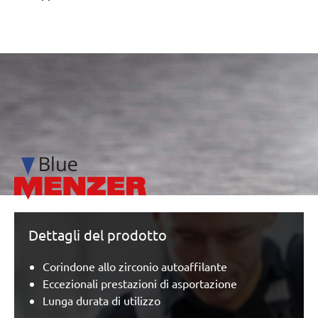
/marketing/parallax/menzer/parallax_logos/miotools_menz
Dettagli del prodotto
Corindone allo zirconio autoaffilante
Eccezionali prestazioni di asportazione
Lunga durata di utilizzo