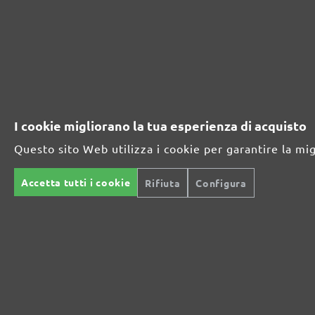
Perfetto per la lavorazione del metallo e del legno
Potenza extra per fondi particolarmente difficili
I cookie migliorano la tua esperienza di acquisto
Per la levigatura fine e intermedia
Questo sito Web utilizza i cookie per garantire la mi
La retina abrasiva versatile
Accetta tutti i cookie
Rifiuta
Configura
Lo specialista per le opere di finitura interna
Per le massime esigenze nell'interior design