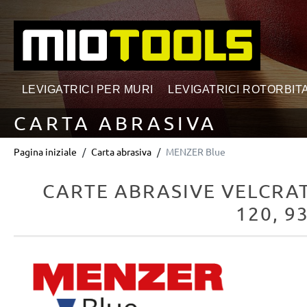
ricerca
Passa alla navigazione principale
LEVIGATRICI PER MURI
LEVIGATRICI ROTORBITA
CARTA ABRASIVA
Pagina iniziale
Carta abrasiva
MENZER Blue
CARTE ABRASIVE VELCRAT
120, 9
Salta la galleria di immagini