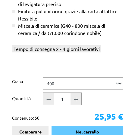
di levigatura preciso
Finitura più uniforme grazie alla carta al lattice
flessibile
Miscela di ceramica (G40 - 800 miscela di
ceramica / da G1.000 corindone nobile)
Tempo di consegna 2 - 4 giorni lavorativi
Seleziona
Grana
Quantità
25,95 €
Contenuto:
50
Comparare
Nel carrello