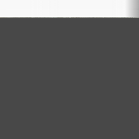
GAMMA DI ABRASIVI MENZER:
Ottimo per i materiali minerali
Perfetto per la lavorazione del metallo e del legno
Potenza extra per fondi particolarmente difficili
Per la levigatura fine e intermedia