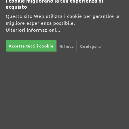
I cookie migliorano la tua esperienza di
DE
acquisto
Questo sito Web utilizza i cookie per garantire la
info@menzer-tools.com
migliore esperienza possibile.
Ulteriori informazioni...
Persona responsabile per l'UE:
MENZER GmbH
Accetta tutti i cookie
Rifiuta
Configura
Celsiusstraße 20
04420 Markranstädt
DE
info@menzer-tools.com
Sicurezza del prodotto: