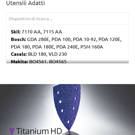
Utensili Adatti
Skil:
7110 AA, 7115 AA
Bosch:
GDA 280E, PDA 100, PDA 10-92, PDA 120E,
PDA 180, PDA 180E, PDA 240E, PSM 160A
Casals:
BLD 180, VLD 230
Makita:
BO4561, BO4565
Metabo:
DSE 130, DSE 170, DSE 180, DSE 280, DSE
280 Intec, DSE 300, DSE 300 Intec
Einhell:
DE-G 200 E
/marketing/parallax/menzer/parallax_logos/miotools_menz
Black & Decker:
KA510, KA511EKA, VP510