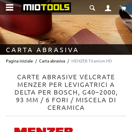
nuto principale
Il 
CARTA ABRASIVA
Pagina iniziale
Carta abrasiva
MENZER Titanium HD
CARTE ABRASIVE VELCRATE
MENZER PER LEVIGATRICI A
DELTA PER BOSCH, G40–2000,
93 MM / 6 FORI / MISCELA DI
CERAMICA
Salta la galleria di immagini