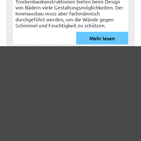
Trockenbaukonstruktionen bieten beim Design
von Bädern viele Gestaltungsmöglichkeiten. Der
Innenausbau muss aber fachmännisch
durchgeführt werden, um die Wände gegen
Schimmel und Feuchtigkeit zu schützen.
Mehr lesen
WISSENSWERTES & TECHNISCHES
KNOWHOW
Trockenbau Zubehör – damit das Projekt
ein Erfolg wird