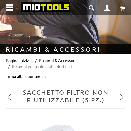
nuto principale
Il 
RICAMBI & ACCESSORI
Pagina iniziale
Ricambi & Accessori
Ricambi per aspiratori industriali
Torna alla panoramica
SACCHETTO FILTRO NON
Precedente
Succe
RIUTILIZZABILE (5 PZ.)
Salta la galleria di immagini