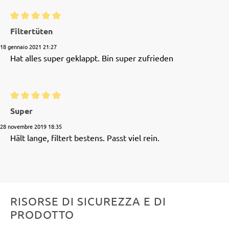
Recensione con valutazione di 5 su 5 stelle
Filtertüten
18 gennaio 2021 21:27
Hat alles super geklappt. Bin super zufrieden
Recensione con valutazione di 5 su 5 stelle
Super
28 novembre 2019 18:35
Hält lange, filtert bestens. Passt viel rein.
RISORSE DI SICUREZZA E DI
PRODOTTO