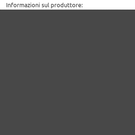
Informazioni sul produttore:
MENZER GmbH
Celsiusstraße 20
04420 Markranstädt
DE
info@menzer-tools.com
Persona responsabile per l'UE:
MENZER GmbH
Celsiusstraße 20
04420 Markranstädt
DE
info@menzer-tools.com
Sicurezza del prodotto: