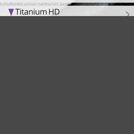
Ideale per il settore automotive
La retina abrasiva antipolvere dalle alte prestazioni
Un classico per una levigatura in assenza di polvere
Eccezionale su colori e vernici
I CLIENTI SONO INTERESSATI ANCHE
A
Salta la galleria dei prodotti