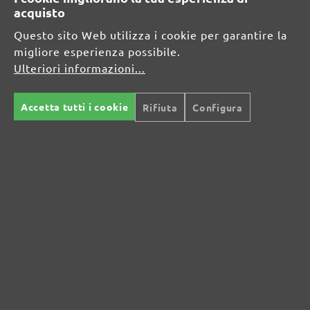
DE
acquisto
Questo sito Web utilizza i cookie per garantire la
info@menzer-tools.com
migliore esperienza possibile.
Ulteriori informazioni...
Persona responsabile per l'UE:
MENZER GmbH
Accetta tutti i cookie
Rifiuta
Configura
Celsiusstraße 20
04420 Markranstädt
DE
info@menzer-tools.com
Sicurezza del prodotto: