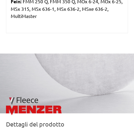
Fein:
FMM 250 Q, FMM 350 Q, MOx 6-24, MOx 6-25,
MSx 315, MSx 636-1, MSx 636-2, MSxe 636-2,
MultiMaster
/marketing/parallax/menzer/parallax_logos/miotools_menz
Dettagli del prodotto