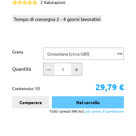
2 Valutazioni
Valutazione media di 5 su 5 stelle
Tempo di consegna 2 - 4 giorni lavorativi
Seleziona
Grana
Quantità
29,79 €
Contenuto:
10
Comparare
Nel carrello
Tutti i prezzi IVA incl.
più spese di spedizione