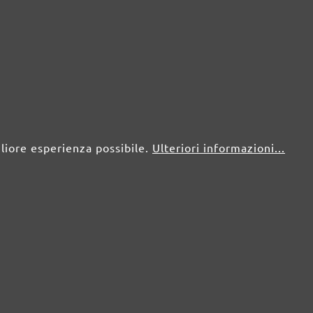
gliore esperienza possibile.
Ulteriori informazioni...
PAD PER MOQUETTE MENZER
Pad per moquette
Poliestere