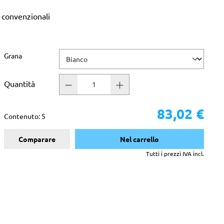
 convenzionali
Seleziona
Grana
Quantità
83,02 €
Contenuto:
5
Comparare
Nel carrello
Tutti i prezzi IVA incl.