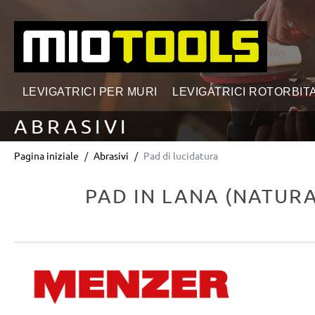
ricerca
Passa alla navigazione principale
LEVIGATRICI PER MURI
LEVIGATRICI ROTORBITA
ABRASIVI
Pagina iniziale
Abrasivi
Pad di lucidatura
PAD IN LANA (NATUR
Salta la galleria di immagini