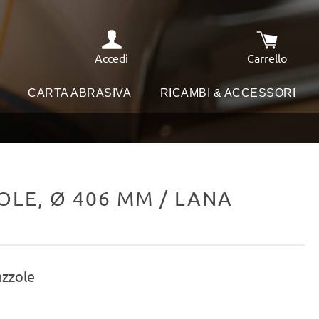
Accedi
Carrello
Il carrello
I
CARTA ABRASIVA
RICAMBI & ACCESSORI
LE, Ø 406 MM / LANA
azzole