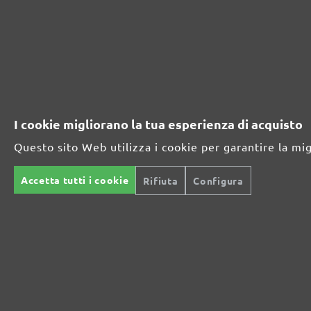
I cookie migliorano la tua esperienza di acquisto
Questo sito Web utilizza i cookie per garantire la mi
Accetta tutti i cookie
Rifiuta
Configura
RETINE ABRASIVE MENZER, G60–220
Retine abrasive
Carburo di silicio