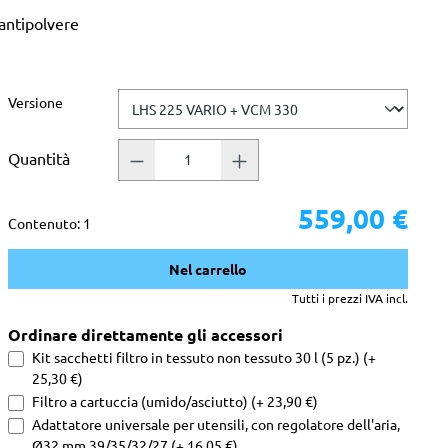
 antipolvere
Seleziona
Versione
Quantità
559,00 €
Contenuto:
1
Nel carrello
Tutti i prezzi IVA incl.
Ordinare direttamente gli accessori
Kit sacchetti filtro in tessuto non tessuto 30 l (5 pz.) (+
25,30 €)
Filtro a cartuccia (umido/asciutto) (+ 23,90 €)
Adattatore universale per utensili, con regolatore dell'aria,
Ø32 mm 39/35/32/27 (+ 16,05 €)