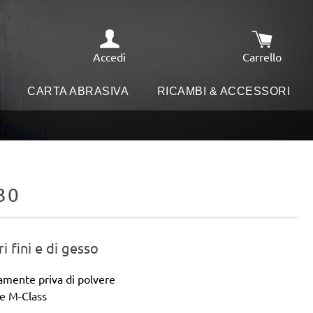
Accedi
Carrello
Il carrello
I
CARTA ABRASIVA
RICAMBI & ACCESSORI
30
i fini e di gesso
camente priva di polvere
re M-Class