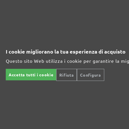
Celsiusstraße 20
04420 Markranstädt
DE
info@menzer-tools.com
I cookie migliorano la tua esperienza di acquisto
Questo sito Web utilizza i cookie per garantire la mi
Accetta tutti i cookie
Rifiuta
Configura
Modalità di pagamento sicure
Spedizione conveni
Ti offriamo molti metodi di
Le spese di spedizione 
pagamento sicuri.
a 7,90 € fino a un valore d
ordinazione pari a 49,99 
di spedizione ammontano 
partire da un valore di o
Pagamento
anticipato
compreso tra 50 € e 99,99
consegna è gratuita a par
ordine pari a 100 euro.