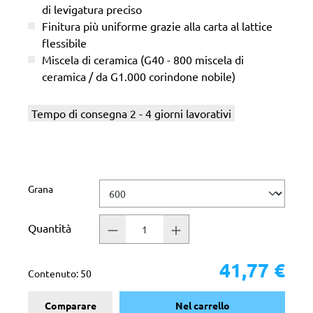
di levigatura preciso
Finitura più uniforme grazie alla carta al lattice
flessibile
Miscela di ceramica (G40 - 800 miscela di
ceramica / da G1.000 corindone nobile)
Tempo di consegna 2 - 4 giorni lavorativi
Seleziona
Grana
Quantità
41,77 €
Contenuto:
50
Comparare
Nel carrello