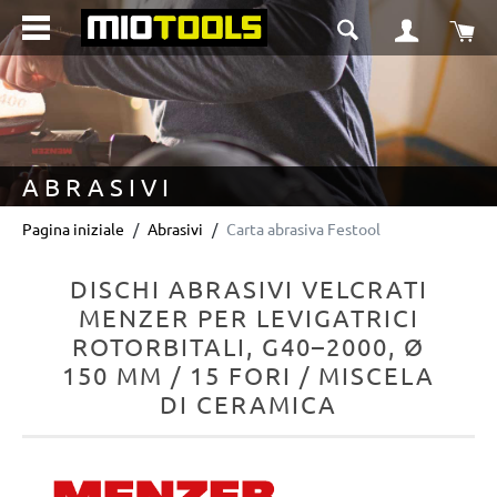
nuto principale
Il 
ABRASIVI
Pagina iniziale
Abrasivi
Carta abrasiva Festool
DISCHI ABRASIVI VELCRATI
MENZER PER LEVIGATRICI
ROTORBITALI, G40–2000, Ø
150 MM / 15 FORI / MISCELA
DI CERAMICA
Salta la galleria di immagini