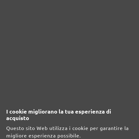
Nessuna recensione trovata Condividi le tue
opinioni con gli altri.
RISORSE DI SICUREZZA E DI
PRODOTTO
Informazioni sul produttore:
MENZER GmbH
Celsiusstraße 20
04420 Markranstädt
DE
I cookie migliorano la tua esperienza di
acquisto
info@menzer-tools.com
Questo sito Web utilizza i cookie per garantire la
migliore esperienza possibile.
Persona responsabile per l'UE: