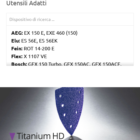
Utensili Adatti
AEG:
EX 150 E, EXE 460 (150)
Elu:
ES 56E, ES 56EK
Fein:
ROT 14-200 E
Flex:
X 1107 VE
Bosch:
GEX 150 Turbo, GEX 150AC, GEX 150ACE,
GEX 150AE, PEX 15AE, PEX 420AE
Hilti:
WFE 150, WFE 380, WFE 450-E
Kress:
900 HEX/2, 900 MPS
/marketing/parallax/menzer/parallax_logos/miotools_menz
Dewalt:
D26410, DW443
Mafell:
UT 150 E, UX 150 E
Makita:
BO6030, BO6040J
MENZER:
ETS 150
Metabo:
SXE 425 XL, SXE 450 Duo, SXE 450
TurboTec