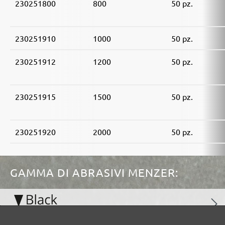
230251800
800
50 pz.
230251910
1000
50 pz.
230251912
1200
50 pz.
230251915
1500
50 pz.
230251920
2000
50 pz.
GAMMA DI ABRASIVI MENZER:
Ottimo per i materiali minerali