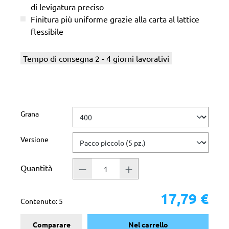
di levigatura preciso
Finitura più uniforme grazie alla carta al lattice
flessibile
Tempo di consegna 2 - 4 giorni lavorativi
Seleziona
Grana
Seleziona
Versione
Quantità
17,79 €
Contenuto:
5
Comparare
Nel carrello