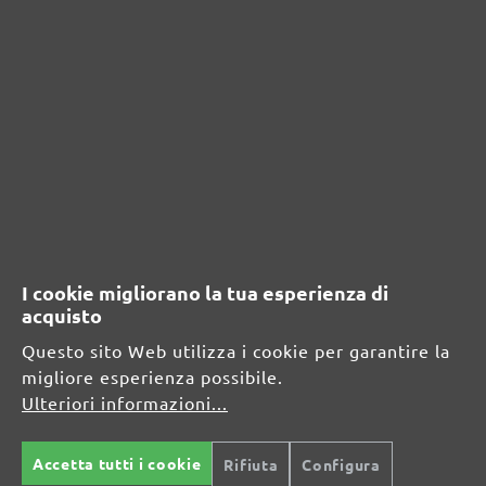
Scrivere una recensione
Visualizza le valutazioni solo nella lingua corrente.
Nessuna recensione trovata Condividi le tue
opinioni con gli altri.
I cookie migliorano la tua esperienza di
acquisto
Questo sito Web utilizza i cookie per garantire la
RISORSE DI SICUREZZA E DI
migliore esperienza possibile.
PRODOTTO
Ulteriori informazioni...
Informazioni sul produttore:
Accetta tutti i cookie
Rifiuta
Configura