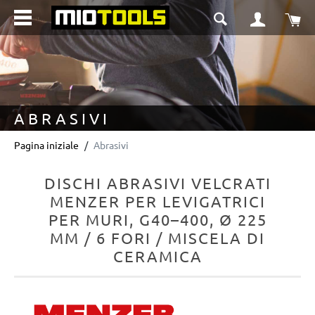
nuto principale
Il 
ABRASIVI
Pagina iniziale
Abrasivi
DISCHI ABRASIVI VELCRATI
MENZER PER LEVIGATRICI
PER MURI, G40–400, Ø 225
MM / 6 FORI / MISCELA DI
CERAMICA
Salta la galleria di immagini