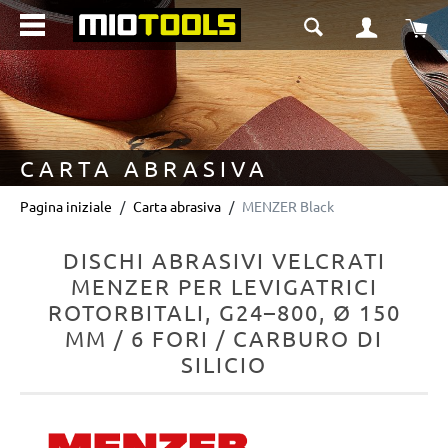
nuto principale
Il 
CARTA ABRASIVA
Pagina iniziale
Carta abrasiva
MENZER Black
DISCHI ABRASIVI VELCRATI
MENZER PER LEVIGATRICI
ROTORBITALI, G24–800, Ø 150
MM / 6 FORI / CARBURO DI
SILICIO
Salta la galleria di immagini