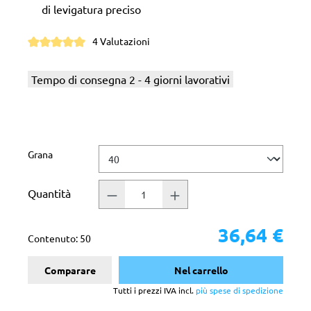
di levigatura preciso
4 Valutazioni
Valutazione media di 5 su 5 stelle
Tempo di consegna 2 - 4 giorni lavorativi
Seleziona
Grana
Quantità
36,64 €
Contenuto:
50
Comparare
Nel carrello
Tutti i prezzi IVA incl.
più spese di spedizione