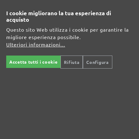
RISORSE DI SICUREZZA E DI
I cookie migliorano la tua esperienza di
PRODOTTO
acquisto
Questo sito Web utilizza i cookie per garantire la
Informazioni sul produttore:
migliore esperienza possibile.
Ulteriori informazioni...
MENZER GmbH
Celsiusstraße 20
Accetta tutti i cookie
04420 Markranstädt
Rifiuta
Configura
DE
info@menzer-tools.com
Persona responsabile per l'UE:
MENZER GmbH
Celsiusstraße 20
04420 Markranstädt
DE