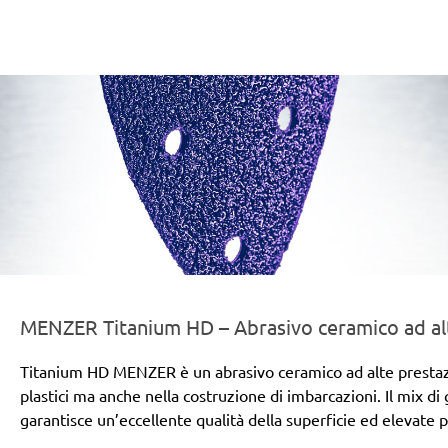
er-line-und-logo_titanium_hd_186x66px.png
MENZER Titanium HD – Abrasivo ceramico ad alt
Titanium HD MENZER è un abrasivo ceramico ad alte prestazioni
plastici ma anche nella costruzione di imbarcazioni. Il mix di
garantisce un’eccellente qualità della superficie ed elevate 