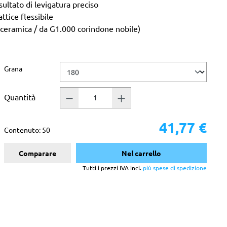
ultato di levigatura preciso
attice flessibile
 ceramica / da G1.000 corindone nobile)
Seleziona
Grana
Quantità
41,77 €
Contenuto:
50
Comparare
Nel carrello
Tutti i prezzi IVA incl.
più spese di spedizione