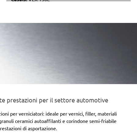
Makita:
BO6040
Festo / Festool:
ET 2 E
e prestazioni per il settore automotive
 per verniciatori: ideale per vernici, filler, materiali
 granuli ceramici autoaffilanti e corindone semi-friabile
prestazioni di asportazione.