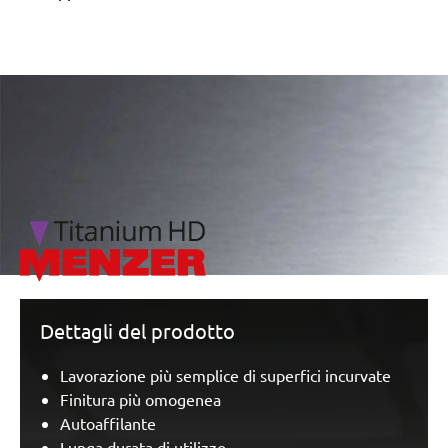
/marketing/parallax/menzer/parallax_logos/miotools_menz
Dettagli del prodotto
Lavorazione più semplice di superfici incurvate
Finitura più omogenea
Autoaffilante
Lunga durata di utilizzo