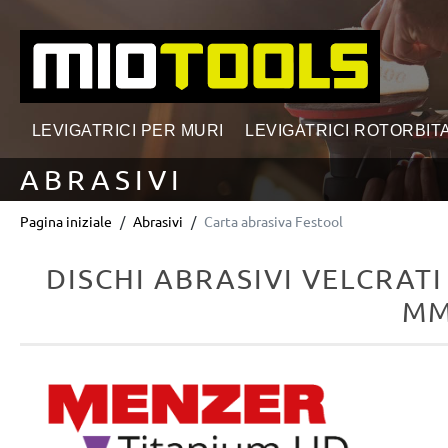
ricerca
Passa alla navigazione principale
LEVIGATRICI PER MURI
LEVIGATRICI ROTORBITA
ABRASIVI
Pagina iniziale
Abrasivi
Carta abrasiva Festool
DISCHI ABRASIVI VELCRATI
MM
Salta la galleria di immagini