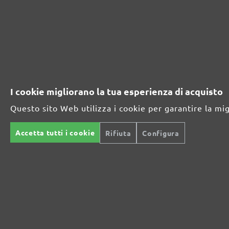
230231800
800
230231910
1000
230231912
1200
230231915
1500
I cookie migliorano la tua esperienza di acquisto
230231920
2000
Questo sito Web utilizza i cookie per garantire la mi
Accetta tutti i cookie
Rifiuta
Configura
GAMMA DI ABRASIVI MENZER:
Ottimo per i materiali minerali
Perfetto per la lavorazione del metallo e del legno