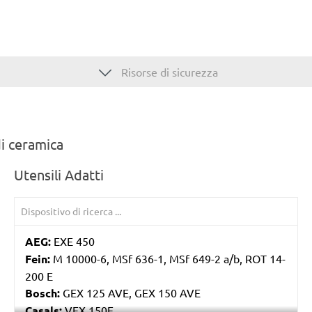
Risorse di sicurezza
di ceramica
Utensili Adatti
AEG:
EXE 450
Fein:
M 10000-6, MSf 636-1, MSf 649-2 a/b, ROT 14-
200 E
Bosch:
GEX 125 AVE, GEX 150 AVE
Casals:
VEX 150E