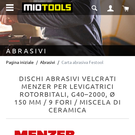
nuto principale
Il 
ABRASIVI
Pagina iniziale
Abrasivi
Carta abrasiva Festool
DISCHI ABRASIVI VELCRATI
MENZER PER LEVIGATRICI
ROTORBITALI, G40–2000, Ø
150 MM / 9 FORI / MISCELA DI
CERAMICA
Salta la galleria di immagini