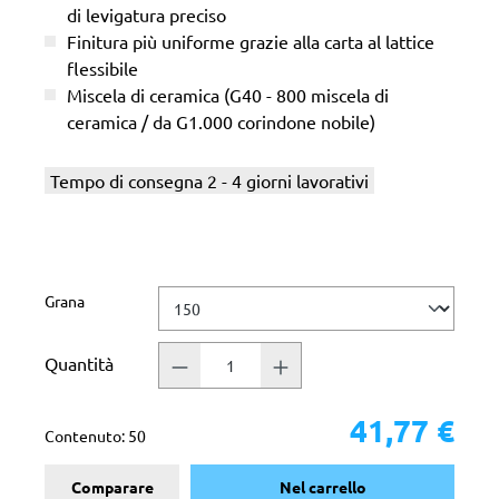
di levigatura preciso
Finitura più uniforme grazie alla carta al lattice
flessibile
Miscela di ceramica (G40 - 800 miscela di
ceramica / da G1.000 corindone nobile)
Tempo di consegna 2 - 4 giorni lavorativi
Seleziona
Grana
Quantità
41,77 €
Contenuto:
50
Comparare
Nel carrello