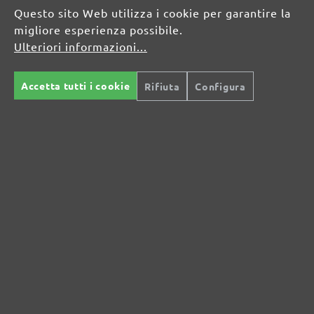
Questo sito Web utilizza i cookie per garantire la
info@menzer-tools.com
migliore esperienza possibile.
Persona responsabile per l'UE:
Ulteriori informazioni...
MENZER GmbH
Accetta tutti i cookie
Rifiuta
Configura
Celsiusstraße 20
04420 Markranstädt
DE
info@menzer-tools.com
Sicurezza del prodotto: