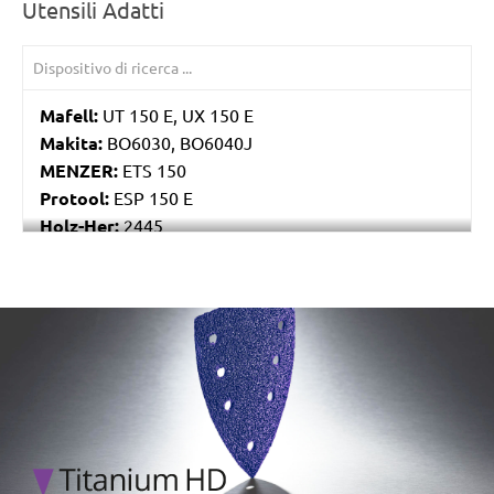
Utensili Adatti
Mafell:
UT 150 E, UX 150 E
Makita:
BO6030, BO6040J
MENZER:
ETS 150
Protool:
ESP 150 E
Holz-Her:
2445
Festo / Festool:
ES 150/3 EQ, ES 150/3 EQ-C, ES
150/5 EQ, ES 150/5 EQ-C, ET 2 E, ET 2 E-Plus, ETS
150/3 EQ, ETS 150/3 EQ-C, ETS 150/3 EQ-Plus, ETS
/marketing/parallax/menzer/parallax_logos/miotools_menz
150/5 EQ, ETS 150/5 EQ-C, ETS 150/5 EQ-Plus, ETS
150/S EQ-E, LEX 150, LEX 3 150/3, RO 150, RO 150
E, RO 150 FEQ, RO 150 FEQ-Plus, RO 2 E-Plus, WTS
150/7 E, WTS 150/7 E-Plus