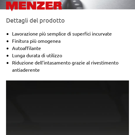
Wegoma:
LR 184 H
Einhell:
EST 170
Hitachi:
FS 10SB
Dettagli del prodotto
Peugeot:
PV 240A, TV 4102
Black & Decker:
KA175, KA186, KA186E
Lavorazione più semplice di superfici incurvate
Festo / Festool:
LRS 93 G, LRS 93 M, RS 3 E-SFE, RS
Finitura più omogenea
300
Autoaffilante
Lunga durata di utilizzo
Riduzione dell’intasamento grazie al rivestimento
antiaderente