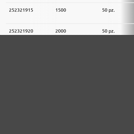
252321915
1500
50 pz.
252321920
2000
50 pz.
GAMMA DI ABRASIVI MENZER:
Ottimo per i materiali minerali
Perfetto per la lavorazione del metallo e del legno
Potenza extra per fondi particolarmente difficili