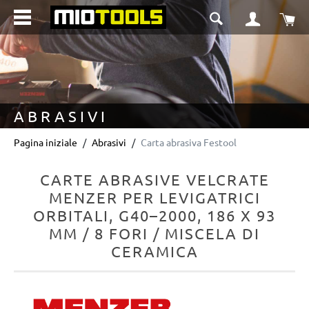
nuto principale
Il 
ABRASIVI
Pagina iniziale
Abrasivi
Carta abrasiva Festool
CARTE ABRASIVE VELCRATE
MENZER PER LEVIGATRICI
ORBITALI, G40–2000, 186 X 93
MM / 8 FORI / MISCELA DI
CERAMICA
Salta la galleria di immagini