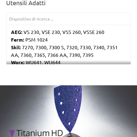
Utensili Adatti
AEG:
VS 230, VSE 230, VSS 260, VSSE 260
Ferm:
PSM 1024
Skil:
7270, 7300, 7300 S, 7320, 7330, 7340, 7351
AA, 7360, 7365, 7366 AA, 7390, 7395
Worx:
WU641, WU644
Bosch:
GSS 230A, GSS 230AE, GSS 23AE, PSS 180A,
PSS 200A, PSS 22, PSS 23, PSS 23A, PSS 23AE, PSS
240A, PSS 240AE, PSS 250AE
/marketing/parallax/menzer/parallax_logos/miotools_menz
Ryobi:
ESS1890C, ESS2590V, S33K
Casals:
KLR 210
Dewalt:
D26422, D26423
Makita:
9036
Metabo:
SR 10-23 INTEC, SR 20-23, SR 356, SR 357,
SR 4350