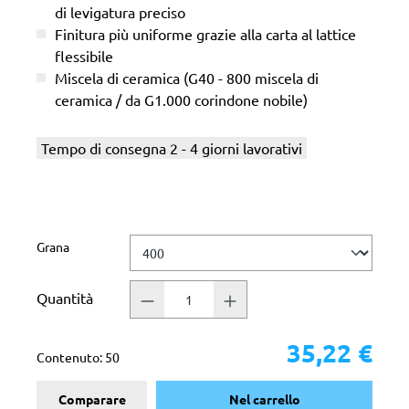
di levigatura preciso
Finitura più uniforme grazie alla carta al lattice
flessibile
Miscela di ceramica (G40 - 800 miscela di
ceramica / da G1.000 corindone nobile)
Tempo di consegna 2 - 4 giorni lavorativi
Seleziona
Grana
Quantità
35,22 €
Contenuto:
50
Comparare
Nel carrello