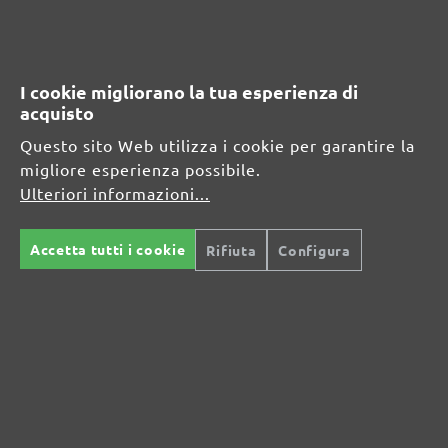
Informazioni sul produttore:
MENZER GmbH
I cookie migliorano la tua esperienza di
Celsiusstraße 20
acquisto
04420 Markranstädt
DE
Questo sito Web utilizza i cookie per garantire la
migliore esperienza possibile.
info@menzer-tools.com
Ulteriori informazioni...
Persona responsabile per l'UE:
Accetta tutti i cookie
Rifiuta
Configura
MENZER GmbH
Celsiusstraße 20
04420 Markranstädt
DE
info@menzer-tools.com
Sicurezza del prodotto: