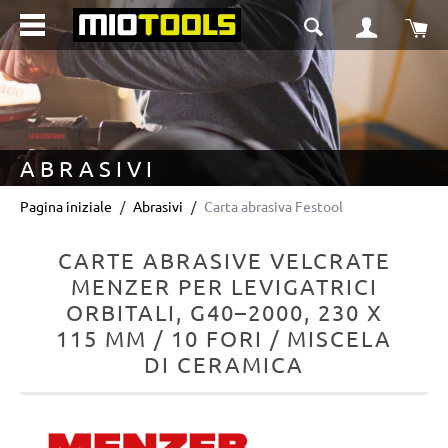
nuto principale
Il 
ABRASIVI
Pagina iniziale
Abrasivi
Carta abrasiva Festool
CARTE ABRASIVE VELCRATE
MENZER PER LEVIGATRICI
ORBITALI, G40–2000, 230 X
115 MM / 10 FORI / MISCELA
DI CERAMICA
Salta la galleria di immagini