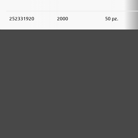
252331920
2000
50 pz.
GAMMA DI ABRASIVI MENZER:
Ottimo per i materiali minerali
Perfetto per la lavorazione del metallo e del legno
Potenza extra per fondi particolarmente difficili