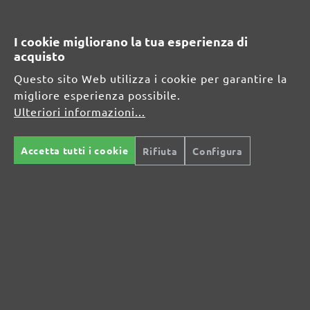
MENZER GmbH
Celsiusstraße 20
I cookie migliorano la tua esperienza di
04420 Markranstädt
acquisto
DE
Questo sito Web utilizza i cookie per garantire la
migliore esperienza possibile.
info@menzer-tools.com
Ulteriori informazioni...
Persona responsabile per l'UE:
Accetta tutti i cookie
Rifiuta
Configura
MENZER GmbH
Celsiusstraße 20
04420 Markranstädt
DE
info@menzer-tools.com
Sicurezza del prodotto: