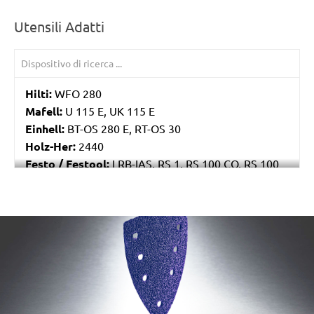
Utensili Adatti
Hilti:
WFO 280
Mafell:
U 115 E, UK 115 E
Einhell:
BT-OS 280 E, RT-OS 30
Holz-Her:
2440
Festo / Festool:
LRB-IAS, RS 1, RS 100 CQ, RS 100
CQ-Plus, RS 100 Q, RS 100 Q-Plus, RS 2, RS 2 E, RS
200, RS 200 EQ, RS 200 EQ-Plus, RS 200 Q
/marketing/parallax/menzer/parallax_logos/miotools_menz