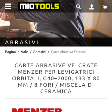
nuto principale
Il 
ABRASIVI
Pagina iniziale
Abrasivi
Carta abrasiva Festool
CARTE ABRASIVE VELCRATE
MENZER PER LEVIGATRICI
ORBITALI, G40–2000, 133 X 80
MM / 8 FORI / MISCELA DI
CERAMICA
Salta la galleria di immagini