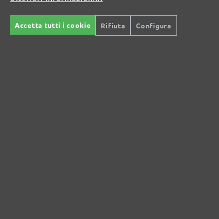
MENZER GmbH
Celsiusstraße 20
Accetta tutti i cookie
Rifiuta
Configura
04420 Markranstädt
DE
info@menzer-tools.com
Sicurezza del prodotto: