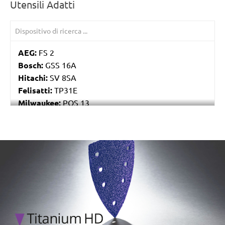
Utensili Adatti
AEG:
FS 2
Bosch:
GSS 16A
Hitachi:
SV 8SA
Felisatti:
TP31E
Milwaukee:
POS 13
Black & Decker:
P63-01
Festo / Festool:
RS 4, RS 4 E, RS 4 E-STF, RS 400
EQ, RS 400 EQ-Plus, RS 400 Q, RS 400 Q-Plus, RS 4-
/marketing/parallax/menzer/parallax_logos/miotools_menz
STF