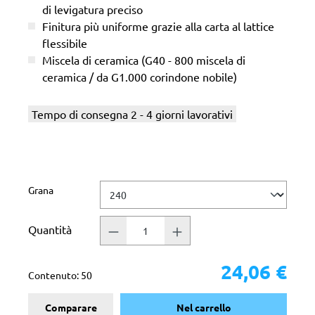
di levigatura preciso
Finitura più uniforme grazie alla carta al lattice
flessibile
Miscela di ceramica (G40 - 800 miscela di
ceramica / da G1.000 corindone nobile)
Tempo di consegna 2 - 4 giorni lavorativi
Seleziona
Grana
Quantità
24,06 €
Contenuto:
50
Comparare
Nel carrello