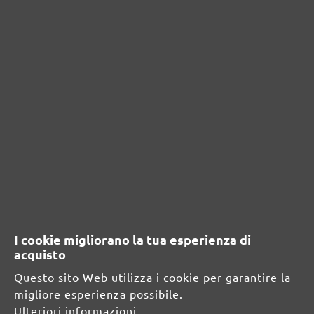
Nessuna recensione trovata Condividi le tue
opinioni con gli altri.
RISORSE DI SICUREZZA E DI
PRODOTTO
Informazioni sul produttore:
MENZER GmbH
Celsiusstraße 20
04420 Markranstädt
DE
I cookie migliorano la tua esperienza di
acquisto
info@menzer-tools.com
Questo sito Web utilizza i cookie per garantire la
Persona responsabile per l'UE:
migliore esperienza possibile.
Ulteriori informazioni...