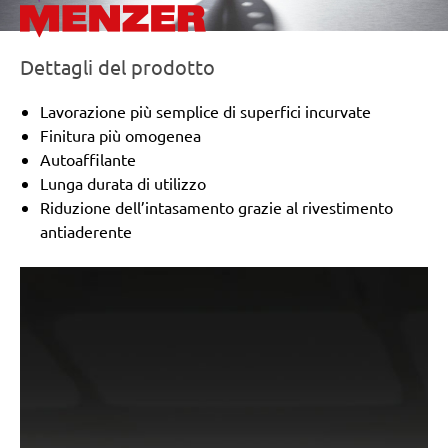
Wegoma:
LR 184 H
Einhell:
EST 170
Hitachi:
FS 10SB
Dettagli del prodotto
Peugeot:
PV 240A, TV 4102
Black & Decker:
KA175, KA186, KA186E
Lavorazione più semplice di superfici incurvate
Festo / Festool:
LRS 93 G, LRS 93 M, RS 3 E-SFE, RS
Finitura più omogenea
300
Autoaffilante
Lunga durata di utilizzo
Riduzione dell’intasamento grazie al rivestimento
antiaderente