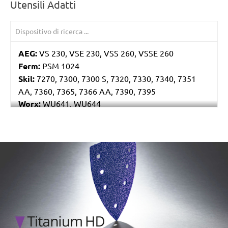
Utensili Adatti
AEG:
VS 230, VSE 230, VSS 260, VSSE 260
Ferm:
PSM 1024
Skil:
7270, 7300, 7300 S, 7320, 7330, 7340, 7351
AA, 7360, 7365, 7366 AA, 7390, 7395
Worx:
WU641, WU644
Bosch:
GSS 230A, GSS 230AE, GSS 23AE, PSS 180A,
PSS 200A, PSS 22, PSS 23, PSS 23A, PSS 23AE, PSS
240A, PSS 240AE, PSS 250AE
/marketing/parallax/menzer/parallax_logos/miotools_menz
Ryobi:
ESS1890C, ESS2590V, S33K
Casals:
KLR 210
Dewalt:
D26422, D26423
Makita:
9036
Metabo:
SR 10-23 INTEC, SR 20-23, SR 356, SR 357,
SR 4350