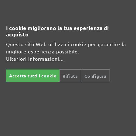
Informazioni sul produttore:
MENZER GmbH
I cookie migliorano la tua esperienza di
Celsiusstraße 20
acquisto
04420 Markranstädt
DE
Questo sito Web utilizza i cookie per garantire la
migliore esperienza possibile.
info@menzer-tools.com
Ulteriori informazioni...
Persona responsabile per l'UE:
Accetta tutti i cookie
Rifiuta
Configura
MENZER GmbH
Celsiusstraße 20
04420 Markranstädt
DE
info@menzer-tools.com
Sicurezza del prodotto: