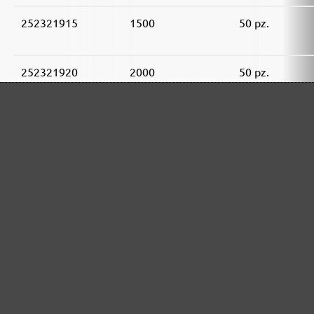
252321915
1500
50 pz.
252321920
2000
50 pz.
GAMMA DI ABRASIVI MENZER:
Ottimo per i materiali minerali
Perfetto per la lavorazione del metallo e del legno
Potenza extra per fondi particolarmente difficili