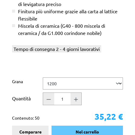
di levigatura preciso
Finitura più uniforme grazie alla carta al lattice
flessibile
Miscela di ceramica (G40 - 800 miscela di
ceramica / da G1.000 corindone nobile)
Tempo di consegna 2 - 4 giorni lavorativi
Seleziona
Grana
Quantità
35,22 €
Contenuto:
50
Comparare
Nel carrello