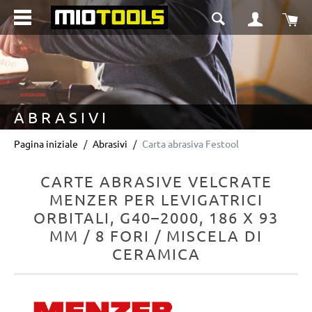
nuto principale
Il 
ABRASIVI
Pagina iniziale
Abrasivi
Carta abrasiva Festool
CARTE ABRASIVE VELCRATE
MENZER PER LEVIGATRICI
ORBITALI, G40–2000, 186 X 93
MM / 8 FORI / MISCELA DI
CERAMICA
Salta la galleria di immagini