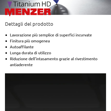
Makita:
9045B, 9045N, 9046, BO4900V, BO4901
Metabo:
SR 358, SR 4351 TurboTec, SRE 359
Einhell:
ERU 270, RT-OS 30
Hitachi:
SV 12SD, SV 12V
Dettagli del prodotto
Peugeot:
TV 4003, TV 4103
Holz-Her:
2241
Lavorazione più semplice di superfici incurvate
Black & Decker:
KA273
Finitura più omogenea
Mac Allister:
MSS 300
Autoaffilante
Festo / Festool:
RS 1-STF, RS 2 E-STF, RS 200, RS 2-
Lunga durata di utilizzo
STF
Riduzione dell’intasamento grazie al rivestimento
antiaderente