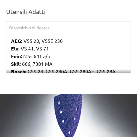
Utensili Adatti
AEG:
VSS 20, VSSE 230
Elu:
VS 41, VS 71
Fein:
MSs 641 a/b
Skil:
666, 7381 MA
Bosch:
GSS 28, GSS 280A, GSS 280AE, GSS 28A,
GSS 28AE, PSS 280AE, PSS 289AE, PSS 28AE, PSS
300AE
Kress:
250 RSE Set, 300 RSE, CRS 6165 A, CRS 6175
/marketing/parallax/menzer/parallax_logos/miotools_menz
EA
Ryobi:
ESS3215V, NS6200, NS6300A
Casals:
BLR 250, VLR 300
Dewalt:
D26420, D26421, DW634, DW636
Mafell:
U 115 E, UK 115 E