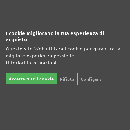
PRODOTTO
Informazioni sul produttore:
MENZER GmbH
I cookie migliorano la tua esperienza di
Celsiusstraße 20
acquisto
04420 Markranstädt
Questo sito Web utilizza i cookie per garantire la
DE
migliore esperienza possibile.
Ulteriori informazioni...
info@menzer-tools.com
Persona responsabile per l'UE:
Accetta tutti i cookie
Rifiuta
Configura
MENZER GmbH
Celsiusstraße 20
04420 Markranstädt
DE
info@menzer-tools.com