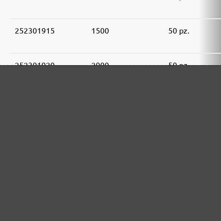
252301915
1500
50 pz.
252301920
2000
50 pz.
GAMMA DI ABRASIVI MENZER:
Ottimo per i materiali minerali
Perfetto per la lavorazione del metallo e del legno