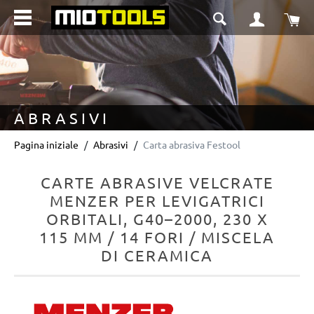
nuto principale
Il 
ABRASIVI
Pagina iniziale
Abrasivi
Carta abrasiva Festool
CARTE ABRASIVE VELCRATE
MENZER PER LEVIGATRICI
ORBITALI, G40–2000, 230 X
115 MM / 14 FORI / MISCELA
DI CERAMICA
Salta la galleria di immagini