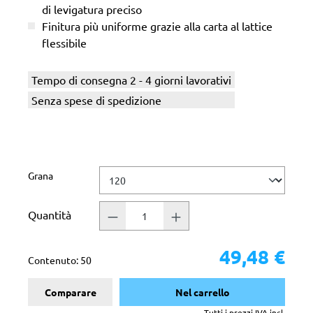
di levigatura preciso
Finitura più uniforme grazie alla carta al lattice
flessibile
Tempo di consegna 2 - 4 giorni lavorativi
Senza spese di spedizione
Seleziona
Grana
Quantità
49,48 €
Contenuto:
50
Comparare
Nel carrello
Tutti i prezzi IVA incl.