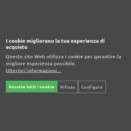
Celsiusstraße 20
04420 Markranstädt
DE
info@menzer-tools.com
I cookie migliorano la tua esperienza di
Persona responsabile per l'UE:
acquisto
Questo sito Web utilizza i cookie per garantire la
MENZER GmbH
migliore esperienza possibile.
Celsiusstraße 20
Ulteriori informazioni...
04420 Markranstädt
DE
Accetta tutti i cookie
Rifiuta
Configura
info@menzer-tools.com
Sicurezza del prodotto: