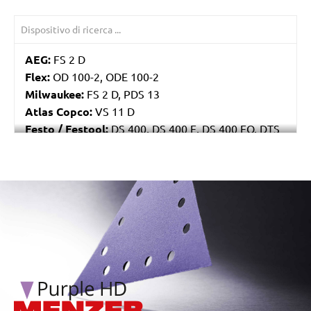
AEG:
FS 2 D
Flex:
OD 100-2, ODE 100-2
Milwaukee:
FS 2 D, PDS 13
Atlas Copco:
VS 11 D
Festo / Festool:
DS 400, DS 400 E, DS 400 EQ, DTS
400
/marketing/parallax/menzer/parallax_logos/miotools_menz