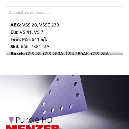
AEG:
VSS 20, VSSE 230
Elu:
VS 41, VS 71
Fein:
MSs 641 a/b
Skil:
666, 7381 MA
Bosch:
GSS 28, GSS 280A, GSS 280AE, GSS 28A,
GSS 28AE, PSS 280AE, PSS 289AE, PSS 28AE, PSS
300AE
Kress:
250 RSE Set, 300 RSE, CRS 6165 A, CRS 6175
/marketing/parallax/menzer/parallax_logos/miotools_menz
EA
Ryobi:
ESS3215V, NS6200, NS6300A
Casals:
BLR 250, VLR 300
Dewalt:
D26420, D26421, DW634, DW636
Mafell:
U 115 E, UK 115 E
Makita:
9045B, 9045N, 9046, BO4900V, BO4901
Metabo:
SR 358, SR 4351 TurboTec, SRE 359