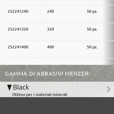
252241240
240
50 pz.
252241320
320
50 pz.
252241400
400
50 pz.
GAMMA DI ABRASIVI MENZER:
Ottimo per i materiali minerali
Perfetto per la lavorazione del metallo e del legno