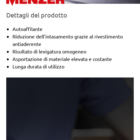
Einhell:
ERU 270, RT-OS 30
Hitachi:
SV 12SD, SV 12V
Dettagli del prodotto
Peugeot:
TV 4003, TV 4103
Holz-Her:
2241
Autoaffilante
Black & Decker:
KA273
Riduzione dell’intasamento grazie al rivestimento
Mac Allister:
MSS 300
antiaderente
Festo / Festool:
RS 1-STF, RS 2 E-STF, RS 200, RS 2-
Risultato di levigatura omogeneo
STF
Asportazione di materiale elevata e costante
Lunga durata di utilizzo