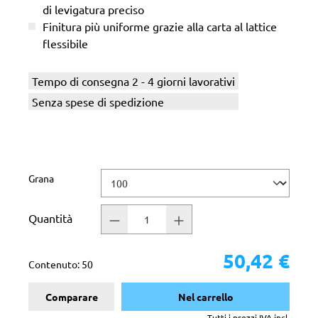
di levigatura preciso
Finitura più uniforme grazie alla carta al lattice
flessibile
Tempo di consegna 2 - 4 giorni lavorativi
Senza spese di spedizione
Seleziona
Grana
Quantità
50,42 €
Contenuto:
50
Comparare
Nel carrello
Tutti i prezzi IVA incl.