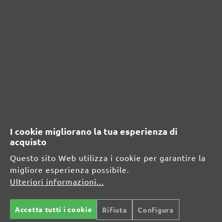
RISORSE DI SICUREZZA E DI
PRODOTTO
Informazioni sul produttore:
MENZER GmbH
Celsiusstraße 20
04420 Markranstädt
DE
I cookie migliorano la tua esperienza di
info@menzer-tools.com
acquisto
Persona responsabile per l'UE:
Questo sito Web utilizza i cookie per garantire la
migliore esperienza possibile.
MENZER GmbH
Ulteriori informazioni...
Celsiusstraße 20
04420 Markranstädt
Accetta tutti i cookie
Rifiuta
Configura
DE