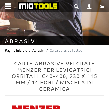
nuto principale
Il 
ABRASIVI
Pagina iniziale
Abrasivi
Carta abrasiva Festool
CARTE ABRASIVE VELCRATE
MENZER PER LEVIGATRICI
ORBITALI, G40–400, 230 X 115
MM / 14 FORI / MISCELA DI
CERAMICA
Salta la galleria di immagini