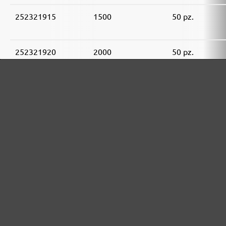
252321915
1500
50 pz.
252321920
2000
50 pz.
GAMMA DI ABRASIVI MENZER:
Ottimo per i materiali minerali
Perfetto per la lavorazione del metallo e del legno
Potenza extra per fondi particolarmente difficili