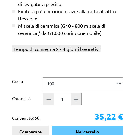
di levigatura preciso
Finitura più uniforme grazie alla carta al lattice
flessibile
Miscela di ceramica (G40 - 800 miscela di
ceramica / da G1.000 corindone nobile)
Tempo di consegna 2 - 4 giorni lavorativi
Seleziona
Grana
Quantità
35,22 €
Contenuto:
50
Comparare
Nel carrello