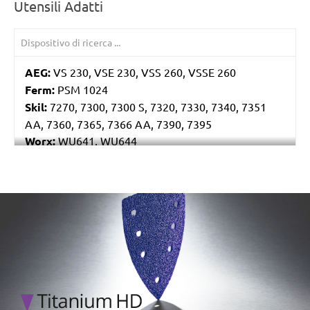
Utensili Adatti
AEG:
VS 230, VSE 230, VSS 260, VSSE 260
Ferm:
PSM 1024
Skil:
7270, 7300, 7300 S, 7320, 7330, 7340, 7351
AA, 7360, 7365, 7366 AA, 7390, 7395
Worx:
WU641, WU644
Bosch:
GSS 230A, GSS 230AE, GSS 23AE, PSS 180A,
PSS 200A, PSS 22, PSS 23, PSS 23A, PSS 23AE, PSS
240A, PSS 240AE, PSS 250AE
/marketing/parallax/menzer/parallax_logos/miotools_menz
Ryobi:
ESS1890C, ESS2590V, S33K
Casals:
KLR 210
Dewalt:
D26422, D26423
Makita:
9036
Metabo:
SR 10-23 INTEC, SR 20-23, SR 356, SR 357,
SR 4350