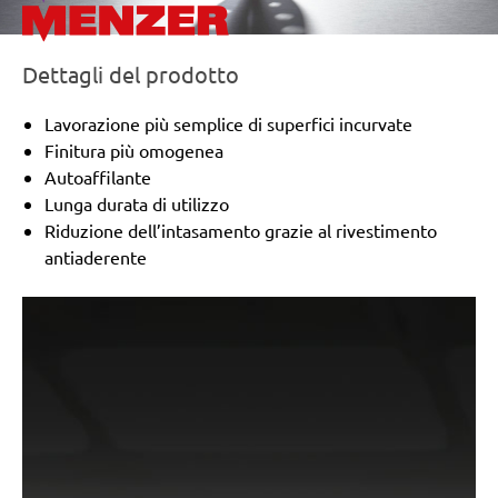
Wegoma:
LR 184 H
Einhell:
EST 170
Hitachi:
FS 10SB
Dettagli del prodotto
Peugeot:
PV 240A, TV 4102
Black & Decker:
KA175, KA186, KA186E
Lavorazione più semplice di superfici incurvate
Festo / Festool:
LRS 93 G, LRS 93 M, RS 3 E-SFE, RS
Finitura più omogenea
300
Autoaffilante
Lunga durata di utilizzo
Riduzione dell’intasamento grazie al rivestimento
antiaderente