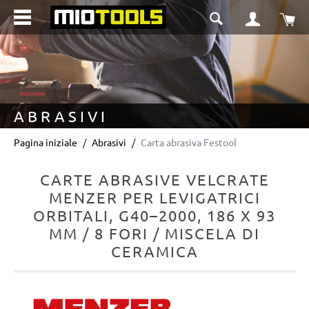
nuto principale
Il 
ABRASIVI
Pagina iniziale
Abrasivi
Carta abrasiva Festool
CARTE ABRASIVE VELCRATE
MENZER PER LEVIGATRICI
ORBITALI, G40–2000, 186 X 93
MM / 8 FORI / MISCELA DI
CERAMICA
Salta la galleria di immagini