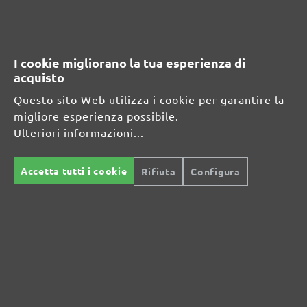
Informazioni sul produttore:
MENZER GmbH
I cookie migliorano la tua esperienza di
Celsiusstraße 20
acquisto
04420 Markranstädt
DE
Questo sito Web utilizza i cookie per garantire la
migliore esperienza possibile.
info@menzer-tools.com
Ulteriori informazioni...
Persona responsabile per l'UE:
Accetta tutti i cookie
Rifiuta
Configura
MENZER GmbH
Celsiusstraße 20
04420 Markranstädt
DE
info@menzer-tools.com
Sicurezza del prodotto: