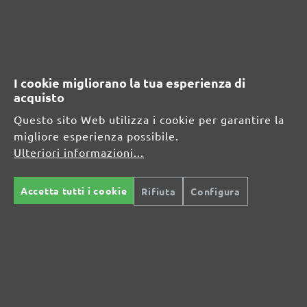
MENZER GmbH
Celsiusstraße 20
04420 Markranstädt
DE
I cookie migliorano la tua esperienza di
acquisto
info@menzer-tools.com
Questo sito Web utilizza i cookie per garantire la
migliore esperienza possibile.
Sicurezza del prodotto:
Ulteriori informazioni...
Per le istruzioni di sicurezza, consultare le istruzioni per
l'uso o la scheda di sicurezza
Accetta tutti i cookie
Rifiuta
Configura
Modalità di pagamento
Spedizione conveniente
sicure