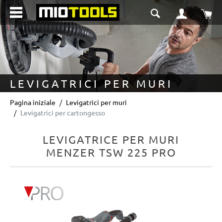
nuto principale
Il 
LEVIGATRICI PER MURI
Pagina iniziale
Levigatrici per muri
Levigatrici per cartongesso
LEVIGATRICE PER MURI
MENZER TSW 225 PRO
Salta la galleria di immagini