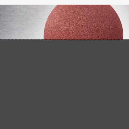
DOWNLOADS
Foglio dati del prodotto MENZER
TSW 225 PRO
Istruzioni per l’uso MENZER TSW
225 PRO