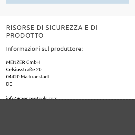
RISORSE DI SICUREZZA E DI
PRODOTTO
Informazioni sul produttore:
MENZER GmbH
Celsiusstraße 20
04420 Markranstädt
DE
info@menzer-tools.com
Persona responsabile per l'UE:
MENZER GmbH
Celsiusstraße 20