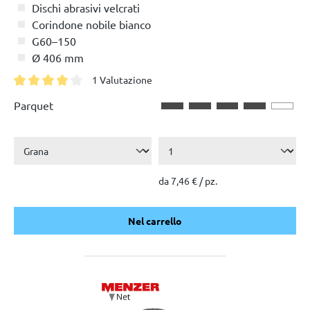
Dischi abrasivi velcrati
Corindone nobile bianco
G60–150
Ø 406 mm
1 Valutazione
Valutazione media di 4 su 5 stelle
Parquet
da 7,46 € / pz.
Nel carrello
Nel carrello