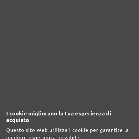
Nel carrello
Nel carrello
Comparare
Compa
Carte abrasive velcrate
Corindone zirconio
I cookie migliorano la tua esperienza di
G24–120
acquisto
150 x 100 mm
Questo sito Web utilizza i cookie per garantire la
2 Valutazioni
migliore esperienza possibile.