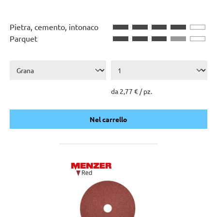
Pietra, cemento, intonaco
Parquet
da 2,77 € / pz.
Nel carrello
Nel carrello