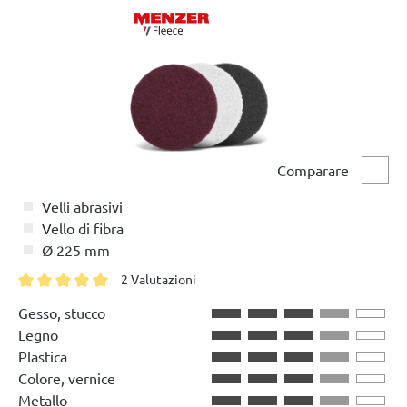
Comparare
Compa
Velli abrasivi
Vello di fibra
Ø 225 mm
2 Valutazioni
Valutazione media di 5 su 5 stelle
Gesso, stucco
Legno
Plastica
Colore, vernice
Metallo