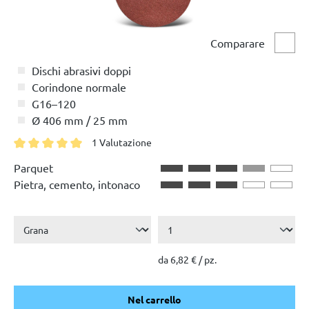
Comparare
Compa
Dischi abrasivi doppi
Corindone normale
G16–120
Ø 406 mm / 25 mm
1 Valutazione
Valutazione media di 5 su 5 stelle
Parquet
Pietra, cemento, intonaco
da 6,82 € / pz.
Nel carrello
Nel carrello