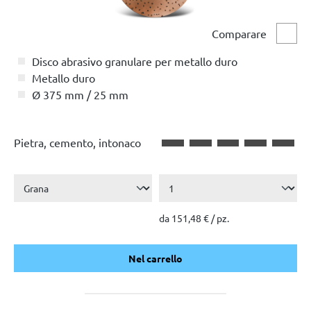
Comparare
Compa
Disco abrasivo granulare per metallo duro
Metallo duro
Ø 375 mm / 25 mm
Pietra, cemento, intonaco
da 151,48 € / pz.
Nel carrello
Nel carrello