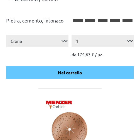
Pietra, cemento, intonaco
da 174,63 € / pz.
Nel carrello
Nel carrello