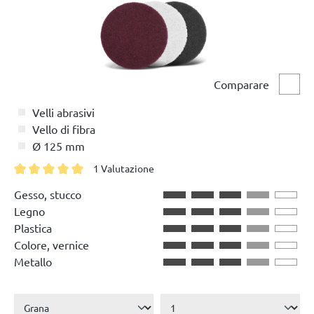
Comparare
Compa
Velli abrasivi
Vello di fibra
Ø 125 mm
1 Valutazione
Valutazione media di 5 su 5 stelle
Gesso, stucco
Legno
Plastica
Colore, vernice
Metallo